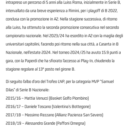
intrapreso un percorso di 5 anni alla Luiss Roma, inizialmente in Serie B,
intervallato da una breve esperienza a Rimini, per i playoff di B 2022,
conclusa con la promozione in A2. Nella stagione successiva, di ritorno
alla Luiss, ha ottenuto la seconda promozione consecutiva nel secondo
campionato nazionale. Nel 2023/24 ha esordito in A2 con la maglia degli
universitari capitolini, facendo poi ritorno nella sua città, a Caserta in B
Nazionale, nell’estate 2024. Nel torneo 2024/25 ha avuto 15.9 punti a
gara, con la Paperdi che ha sfiorato l’accesso ai Play-In, chiudendo la
stagione regolare al 13° posto nel girone B.
Di seguito l’albo d’oro del Trofeo LNP, per la categoria MVP “Samuel
Dilas” di Serie B Nazionale:
2015/16 – Mattia Venucci (Basket Golfo Piombino)
2016/17 – Daniele Toscano (Valentina’s Bottegone)
2017/18 – Massimo Rezzano (Allianz Pazienza San Severo)
2018/19 – Alessandro Grande (Paffoni Omegna)