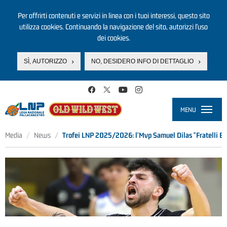
Per offrirti contenuti e servizi in linea con i tuoi interessi, questo sito
utilizza cookies. Continuando la navigazione del sito, autorizzi l’uso
dei cookies.
SÌ, AUTORIZZO
NO, DESIDERO INFO DI DETTAGLIO
Salta al contenuto principale
MENU
Toggle
navigati
Media
News
Trofei LNP 2025/2026: l'Mvp Samuel Dilas "Fratelli Be