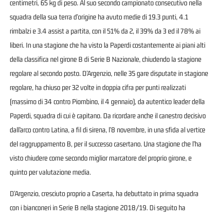
centimetri, 65 kg di peso. Al suo secondo campionato consecutivo nella
squadra della sua terra d’origine ha avuto medie di 19.3 punti, 4.1
rimbalzi e 3.4 assist a partita, con il 51% da 2, il 39% da 3 ed il 78% ai
liberi. In una stagione che ha visto la Paperdi costantemente ai piani alti
della classifica nel girone B di Serie B Nazionale, chiudendo la stagione
regolare al secondo posto. D’Argenzio, nelle 35 gare disputate in stagione
regolare, ha chiuso per 32 volte in doppia cifra per punti realizzati
(massimo di 34 contro Piombino, il 4 gennaio), da autentico leader della
Paperdi, squadra di cui è capitano. Da ricordare anche il canestro decisivo
dall’arco contro Latina, a fil di sirena, l’8 novembre, in una sfida al vertice
del raggruppamento B, per il successo casertano. Una stagione che l’ha
visto chiudere come secondo miglior marcatore del proprio girone, e
quinto per valutazione media.
D’Argenzio, cresciuto proprio a Caserta, ha debuttato in prima squadra
con i bianconeri in Serie B nella stagione 2018/19. Di seguito ha