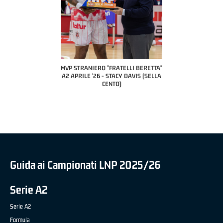
COACH OF THE MONTH
A2 APRILE '26 
PILLASTRINI (UE
CIVIDAL
O "FRATELLI BERETTA"
MVP "FRATELLI BERETTA" SAMUEL
 - STACY DAVIS (SELLA
DILAS B NAZIONALE APRILE '26 -
CENTO)
MARCO RESTELLI (TAV TREVIGLIO
BRIANZA BASKET)
Guida ai Campionati LNP 2025/26
Serie A2
Serie A2
Formula