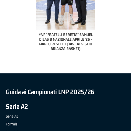
COACH OF THE MONTH
A2 APRILE '26 
PILLASTRINI (UE
CIVIDAL
O "FRATELLI BERETTA"
MVP "FRATELLI BERETTA" SAMUEL
 - STACY DAVIS (SELLA
DILAS B NAZIONALE APRILE '26 -
CENTO)
MARCO RESTELLI (TAV TREVIGLIO
BRIANZA BASKET)
Guida ai Campionati LNP 2025/26
Serie A2
Serie A2
Formula