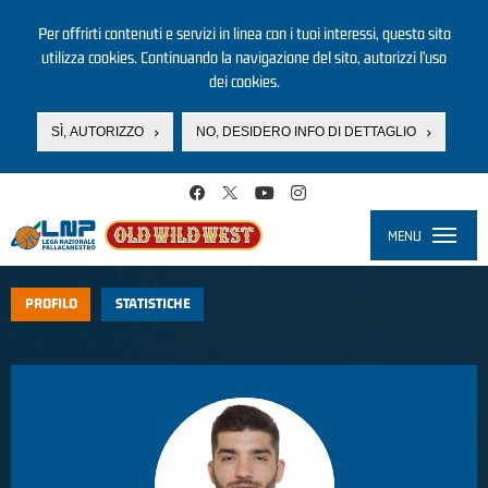
Per offrirti contenuti e servizi in linea con i tuoi interessi, questo sito
utilizza cookies. Continuando la navigazione del sito, autorizzi l’uso
dei cookies.
SÌ, AUTORIZZO
NO, DESIDERO INFO DI DETTAGLIO
Salta al contenuto principale
MENU
Toggle
navigati
PROFILO
STATISTICHE