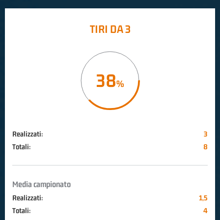
TIRI DA 3
38
Realizzati:
3
Totali:
8
Media campionato
Realizzati:
1,5
Totali:
4