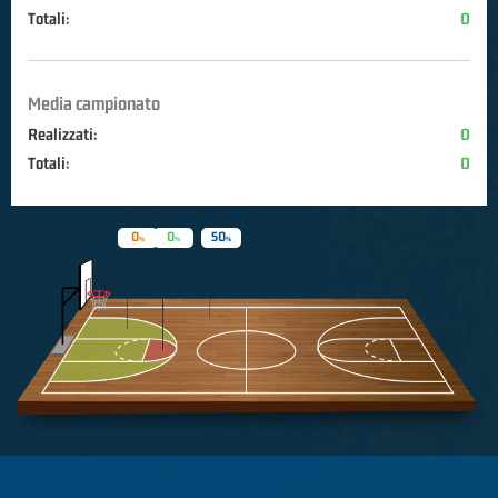
Totali:
0
Media campionato
Realizzati:
0
Totali:
0
0
0
50