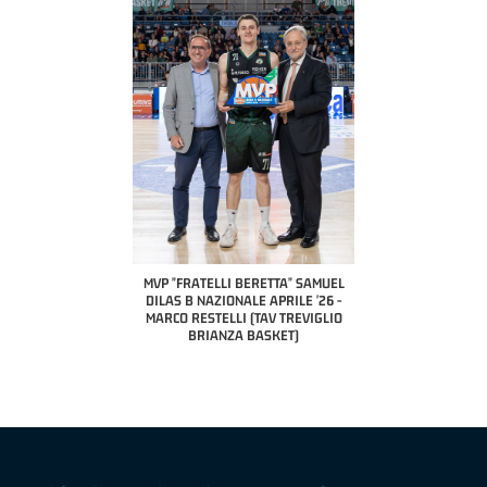
COACH OF THE MONTH
A2 APRILE '26 
PILLASTRINI (UE
CIVIDAL
O "FRATELLI BERETTA"
MVP "FRATELLI BERETTA" SAMUEL
 - STACY DAVIS (SELLA
DILAS B NAZIONALE APRILE '26 -
CENTO)
MARCO RESTELLI (TAV TREVIGLIO
BRIANZA BASKET)