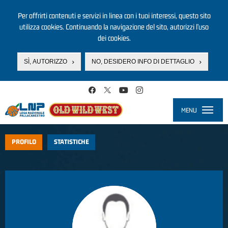
Per offrirti contenuti e servizi in linea con i tuoi interessi, questo sito
utilizza cookies. Continuando la navigazione del sito, autorizzi l’uso
dei cookies.
SÌ, AUTORIZZO
NO, DESIDERO INFO DI DETTAGLIO
Salta al contenuto principale
MENU
Toggle
navigati
PROFILO
STATISTICHE