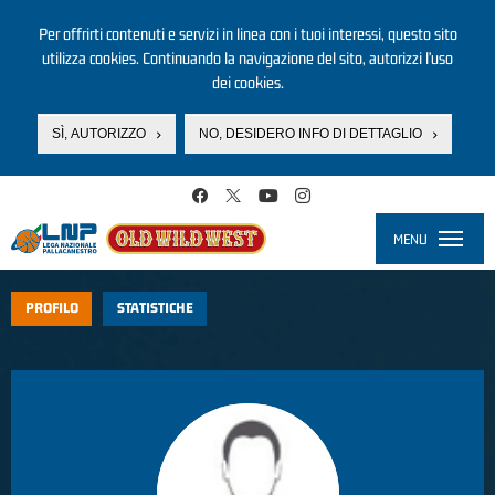
Per offrirti contenuti e servizi in linea con i tuoi interessi, questo sito
utilizza cookies. Continuando la navigazione del sito, autorizzi l’uso
dei cookies.
SÌ, AUTORIZZO
NO, DESIDERO INFO DI DETTAGLIO
Salta al contenuto principale
MENU
Toggle
navigati
PROFILO
STATISTICHE