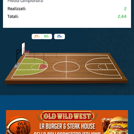
Media campionato
Realizzati:
2
Totali:
2,44
27
82
25