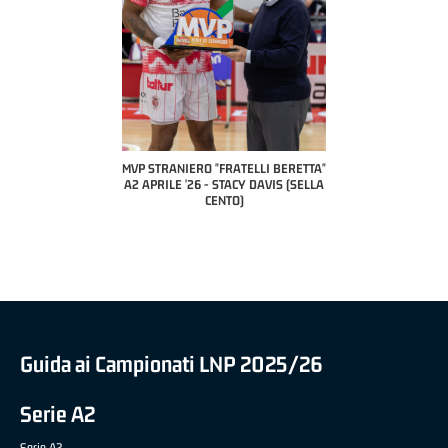
COACH OF THE MONTH
A2 APRILE '26 
PILLASTRINI (UE
CIVIDAL
O "FRATELLI BERETTA"
MVP "FRATELLI BERETTA" SAMUEL
 - STACY DAVIS (SELLA
DILAS B NAZIONALE APRILE '26 -
CENTO)
MARCO RESTELLI (TAV TREVIGLIO
BRIANZA BASKET)
Guida ai Campionati LNP 2025/26
Serie A2
Serie A2