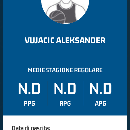
VUJACIC ALEKSANDER
MEDIE STAGIONE REGOLARE
N.D
N.D
N.D
PPG
RPG
APG
Data di nascita: