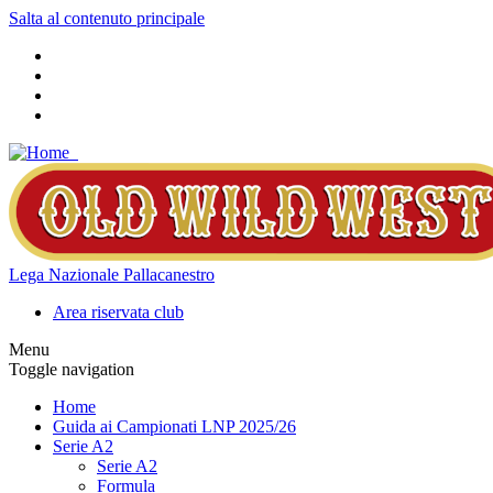
Salta al contenuto principale
Lega Nazionale Pallacanestro
Area riservata club
Menu
Toggle navigation
Home
Guida ai Campionati LNP 2025/26
Serie A2
Serie A2
Formula