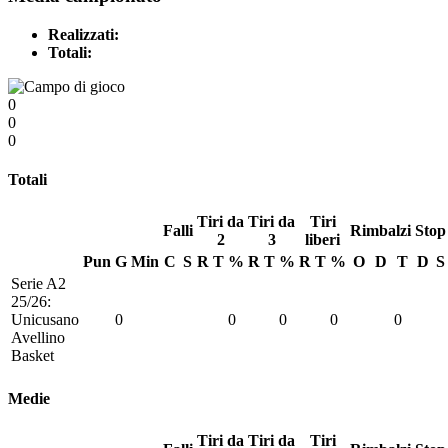
Realizzati:
Totali:
0
0
0
Totali
Tiri da
Tiri da
Tiri
Falli
Rimbalzi
Stop
2
3
liberi
Pun
G
Min
C
S
R
T
%
R
T
%
R
T
%
O
D
T
D
S
Serie A2
25/26:
Unicusano
0
0
0
0
0
Avellino
Basket
Medie
Tiri da
Tiri da
Tiri