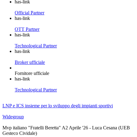
has-link
Official Partner
has-link
OTT Partner
has-link
Technological Partner
has-link
Broker ufficiale
Fornitore ufficiale
has-link
Technological Partner
LNP e ICS insieme per lo sviluppo degli impianti sportivi
Widegroup
Mvp italiano "Fratelli Beretta" A2 Aprile '26 - Luca Cesana (UEB
Gesteco Cividale)