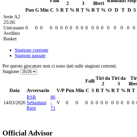
Falli
Rimbalzi
Stop
2
3
liberi
Pun
G
Min
C
S
R
T
%
R
T
%
R
T
%
O
D
T
D
S
Serie A2
25/26:
Unicusano
0
0
0
0
0
0
0
0
0
0
0
0
0
0
0
0
0
0
0
Avellino
Basket
Stagione corrente
Stagioni passate
Per questo giocatore non ci sono dati sulle stagioni correnti.
Stagione
Tiri da
Tiri da
Tir
Falli
2
3
libe
Data
Avversario
V/P
Pun
Min
C
S
R
T
%
R
T
%
R
T
RSR
86
14/03/2026
Sebastiani
-
V
0
0
0
0
0
0
0
0
0
0
0
0
Rieti
71
Official Advisor