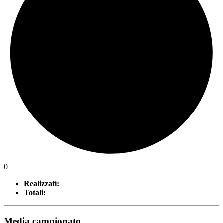
0
Realizzati:
Totali:
Media campionato