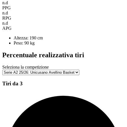
n.d
PPG
n.d
RPG
n.d
APG
Altezza:
190 cm
Peso:
90 kg
Percentuale realizzativa tiri
Seleziona la competizione
Tiri da 3