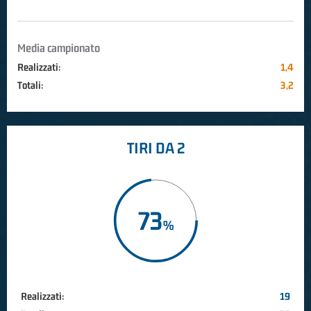
Media campionato
Realizzati:
1,4
Totali:
3,2
TIRI DA 2
73
Realizzati:
19