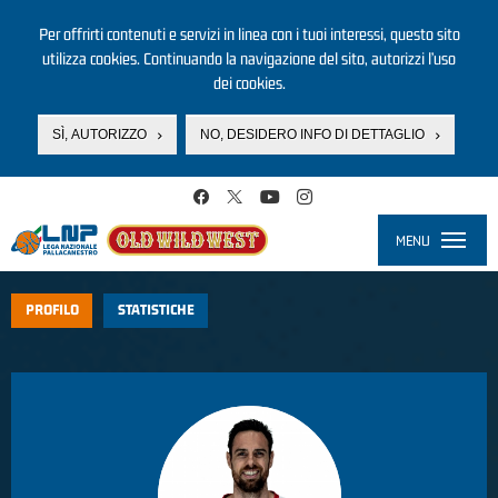
Per offrirti contenuti e servizi in linea con i tuoi interessi, questo sito
utilizza cookies. Continuando la navigazione del sito, autorizzi l’uso
dei cookies.
SÌ, AUTORIZZO
NO, DESIDERO INFO DI DETTAGLIO
Salta al contenuto principale
MENU
Toggle
navigati
PROFILO
STATISTICHE