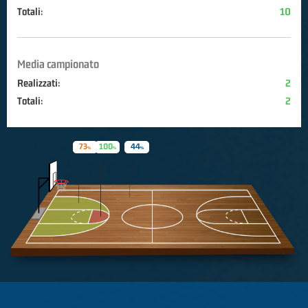
Totali:
10
Media campionato
Realizzati:
2
Totali:
2
73
100
44