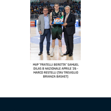
COACH OF THE MONTH
A2 APRILE '26 
PILLASTRINI (UE
CIVIDAL
O "FRATELLI BERETTA"
MVP "FRATELLI BERETTA" SAMUEL
 - STACY DAVIS (SELLA
DILAS B NAZIONALE APRILE '26 -
CENTO)
MARCO RESTELLI (TAV TREVIGLIO
BRIANZA BASKET)