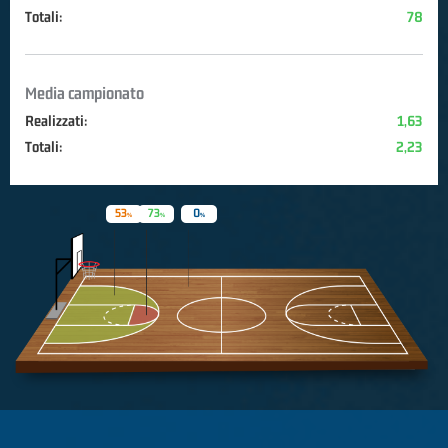
Totali:
78
Media campionato
Realizzati:
1,63
Totali:
2,23
53
73
0