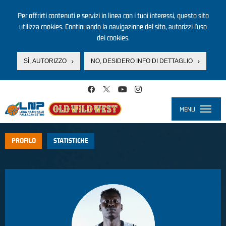
Per offrirti contenuti e servizi in linea con i tuoi interessi, questo sito
utilizza cookies. Continuando la navigazione del sito, autorizzi l’uso
dei cookies.
SÌ, AUTORIZZO
NO, DESIDERO INFO DI DETTAGLIO
Salta al contenuto principale
MENU
Toggle
navigati
PROFILO
STATISTICHE