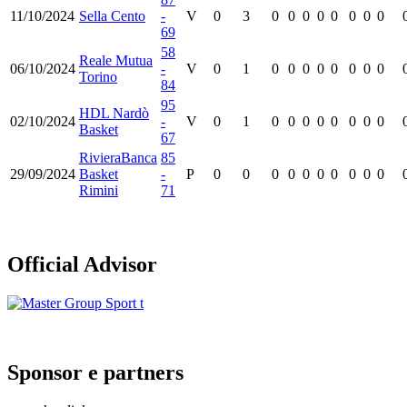
11/10/2024
Sella Cento
-
V
0
3
0
0
0
0
0
0
0
0
69
58
Reale Mutua
06/10/2024
-
V
0
1
0
0
0
0
0
0
0
0
Torino
84
95
HDL Nardò
02/10/2024
-
V
0
1
0
0
0
0
0
0
0
0
Basket
67
RivieraBanca
85
29/09/2024
Basket
-
P
0
0
0
0
0
0
0
0
0
0
Rimini
71
Official Advisor
Sponsor e partners