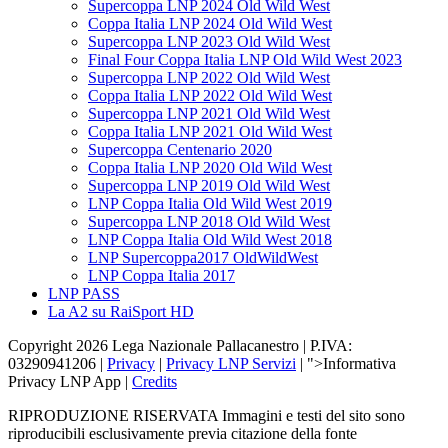
Supercoppa LNP 2024 Old Wild West
Coppa Italia LNP 2024 Old Wild West
Supercoppa LNP 2023 Old Wild West
Final Four Coppa Italia LNP Old Wild West 2023
Supercoppa LNP 2022 Old Wild West
Coppa Italia LNP 2022 Old Wild West
Supercoppa LNP 2021 Old Wild West
Coppa Italia LNP 2021 Old Wild West
Supercoppa Centenario 2020
Coppa Italia LNP 2020 Old Wild West
Supercoppa LNP 2019 Old Wild West
LNP Coppa Italia Old Wild West 2019
Supercoppa LNP 2018 Old Wild West
LNP Coppa Italia Old Wild West 2018
LNP Supercoppa2017 OldWildWest
LNP Coppa Italia 2017
LNP PASS
La A2 su RaiSport HD
Copyright 2026 Lega Nazionale Pallacanestro | P.IVA:
03290941206 |
Privacy
|
Privacy LNP Servizi
| ">Informativa
Privacy LNP App |
Credits
RIPRODUZIONE RISERVATA Immagini e testi del sito sono
riproducibili esclusivamente previa citazione della fonte