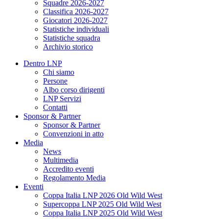
Squadre 2026-2027
Classifica 2026-2027
Giocatori 2026-2027
Statistiche individuali
Statistiche squadra
Archivio storico
Dentro LNP
Chi siamo
Persone
Albo corso dirigenti
LNP Servizi
Contatti
Sponsor & Partner
Sponsor & Partner
Convenzioni in atto
Media
News
Multimedia
Accredito eventi
Regolamento Media
Eventi
Coppa Italia LNP 2026 Old Wild West
Supercoppa LNP 2025 Old Wild West
Coppa Italia LNP 2025 Old Wild West