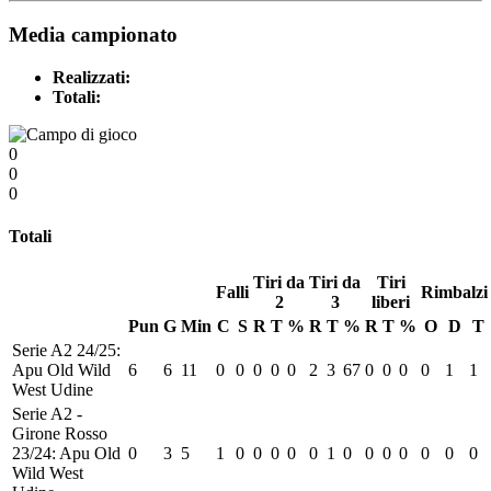
Media campionato
Realizzati:
Totali:
0
0
0
Totali
Tiri da
Tiri da
Tiri
Falli
Rimbalzi
2
3
liberi
Pun
G
Min
C
S
R
T
%
R
T
%
R
T
%
O
D
T
Serie A2 24/25:
Apu Old Wild
6
6
11
0
0
0
0
0
2
3
67
0
0
0
0
1
1
West Udine
Serie A2 -
Girone Rosso
23/24: Apu Old
0
3
5
1
0
0
0
0
0
1
0
0
0
0
0
0
0
Wild West