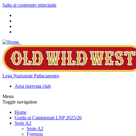
Salta al contenuto principale
Lega Nazionale Pallacanestro
Area riservata club
Menu
Toggle navigation
Home
Guida ai Campionati LNP 2025/26
Serie A2
Serie A2
Formula