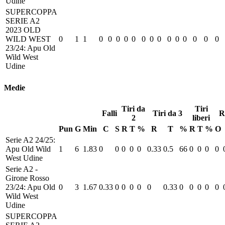
Udine
SUPERCOPPA
SERIE A2
2023 OLD
WILD WEST
0
1
1
0
0
0
0
0
0
0
0
0
0
0
0
0
0
23/24: Apu Old
Wild West
Udine
Medie
Tiri da
Tiri
Falli
Tiri da 3
R
2
liberi
Pun
G
Min
C
S
R
T
%
R
T
%
R
T
%
O
Serie A2 24/25:
Apu Old Wild
1
6
1.83
0
0
0
0
0
0.33
0.5
66
0
0
0
0
West Udine
Serie A2 -
Girone Rosso
23/24: Apu Old
0
3
1.67
0.33
0
0
0
0
0
0.33
0
0
0
0
0
Wild West
Udine
SUPERCOPPA