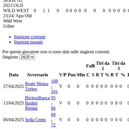
SERIE A2
2023 OLD
WILD WEST
0
1
1
0
0
0
0
0
0
0
0
0
0
0
0
23/24: Apu Old
Wild West
Udine
Stagione corrente
Stagioni passate
Per questo giocatore non ci sono dati sulle stagioni correnti.
Stagione
Tiri da
Tiri da
Falli
2
3
Data
Avversario
V/P
Pun
Min
C
S
R
T
%
R
T
%
108
Reale Mutua
27/04/2025
-
V
0
0
0
0
0
0
0
0
0
0
Torino
101
RivieraBanca
95
13/04/2025
Basket
-
V
0
0
0
0
0
0
0
0
0
0
Rimini
86
69
06/04/2025
Sella Cento
-
V
0
0
0
0
0
0
0
0
0
0
72