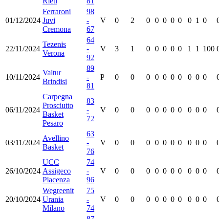
Rieti
81
Ferraroni
98
01/12/2024
Juvi
-
V
0
2
0
0
0
0
0
0
1
0
Cremona
67
64
Tezenis
22/11/2024
-
V
3
1
0
0
0
0
0
1
1
100
Verona
92
89
Valtur
10/11/2024
-
P
0
0
0
0
0
0
0
0
0
0
Brindisi
81
Carpegna
83
Prosciutto
06/11/2024
-
V
0
0
0
0
0
0
0
0
0
0
Basket
72
Pesaro
63
Avellino
03/11/2024
-
V
0
0
0
0
0
0
0
0
0
0
Basket
76
UCC
74
26/10/2024
Assigeco
-
V
0
0
0
0
0
0
0
0
0
0
Piacenza
96
Wegreenit
75
20/10/2024
Urania
-
V
0
0
0
0
0
0
0
0
0
0
Milano
74
87