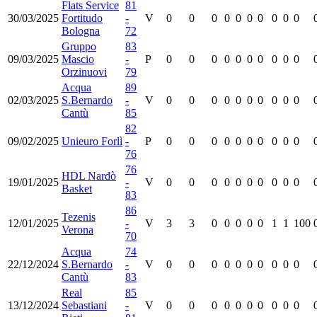
Flats Service
81
30/03/2025
Fortitudo
-
V
0
0
0
0
0
0
0
0
0
0
Bologna
72
Gruppo
83
09/03/2025
Mascio
-
P
0
0
0
0
0
0
0
0
0
0
Orzinuovi
79
Acqua
89
02/03/2025
S.Bernardo
-
V
0
0
0
0
0
0
0
0
0
0
Cantù
85
82
09/02/2025
Unieuro Forlì
-
P
0
0
0
0
0
0
0
0
0
0
76
76
HDL Nardò
19/01/2025
-
V
0
0
0
0
0
0
0
0
0
0
Basket
83
86
Tezenis
12/01/2025
-
V
3
3
0
0
0
0
0
1
1
100
Verona
70
Acqua
74
22/12/2024
S.Bernardo
-
V
0
0
0
0
0
0
0
0
0
0
Cantù
83
Real
85
13/12/2024
Sebastiani
-
V
0
0
0
0
0
0
0
0
0
0