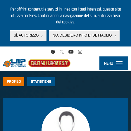
Per offrirti contenuti e servizi in linea con i tuoi interessi, questo sito
utilizza cookies. Continuando la navigazione del sito, autorizzi l’uso
dei cookies.
SÌ, AUTORIZZO
NO, DESIDERO INFO DI DETTAGLIO
Salta al contenuto principale
MENU
Toggle
navigati
PROFILO
STATISTICHE