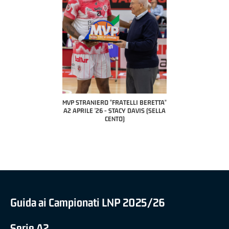
COACH OF THE MONTH
A2 APRILE '26 
PILLASTRINI (UE
CIVIDAL
O "FRATELLI BERETTA"
MVP "FRATELLI BERETTA" SAMUEL
 - STACY DAVIS (SELLA
DILAS B NAZIONALE APRILE '26 -
CENTO)
MARCO RESTELLI (TAV TREVIGLIO
BRIANZA BASKET)
Guida ai Campionati LNP 2025/26
Serie A2