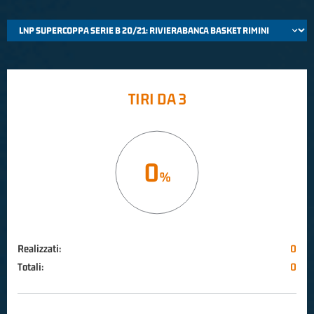
TIRI DA 3
0
Realizzati:
0
Totali:
0