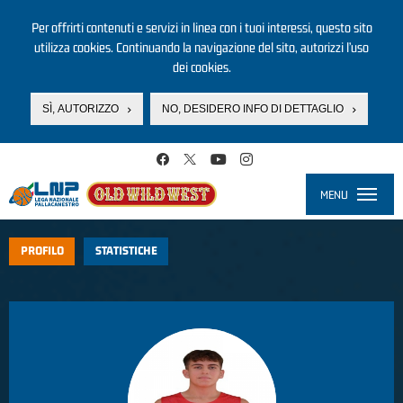
Per offrirti contenuti e servizi in linea con i tuoi interessi, questo sito
utilizza cookies. Continuando la navigazione del sito, autorizzi l’uso
dei cookies.
SÌ, AUTORIZZO
NO, DESIDERO INFO DI DETTAGLIO
Salta al contenuto principale
MENU
Toggle
navigati
PROFILO
STATISTICHE