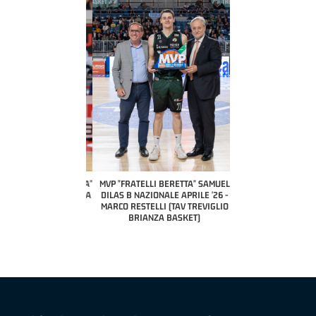
COACH OF THE MONTH
A2 APRILE '26 
PILLASTRINI (UE
CIVIDAL
O "FRATELLI BERETTA"
MVP "FRATELLI BERETTA" SAMUEL
 - STACY DAVIS (SELLA
DILAS B NAZIONALE APRILE '26 -
CENTO)
MARCO RESTELLI (TAV TREVIGLIO
BRIANZA BASKET)