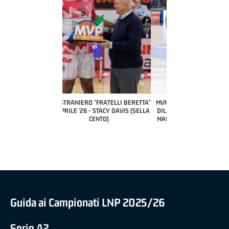
COACH OF THE MONTH
A2 APRILE '26 
PILLASTRINI (UE
CIVIDAL
O "FRATELLI BERETTA"
MVP "FRATELLI BERETTA" SAMUEL
 - STACY DAVIS (SELLA
DILAS B NAZIONALE APRILE '26 -
CENTO)
MARCO RESTELLI (TAV TREVIGLIO
BRIANZA BASKET)
Guida ai Campionati LNP 2025/26
Serie A2