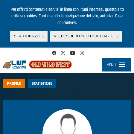
Per offrirti contenuti e servizi in linea con i tuoi interessi, questo sito
utilizza cookies. Continuando la navigazione del sito, autorizzi l’uso
dei cookies.
SÌ, AUTORIZZO
NO, DESIDERO INFO DI DETTAGLIO
Salta al contenuto principale
MENU
Toggle
navigati
PROFILO
STATISTICHE