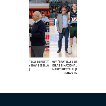
COACH OF THE MONTH
A2 APRILE '26 
PILLASTRINI (UE
CIVIDAL
O "FRATELLI BERETTA"
MVP "FRATELLI BERETTA" SAMUEL
 - STACY DAVIS (SELLA
DILAS B NAZIONALE APRILE '26 -
CENTO)
MARCO RESTELLI (TAV TREVIGLIO
BRIANZA BASKET)