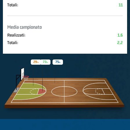
Totali:
11
Media campionato
Realizzati:
1,6
Totali:
2,2
29
73
75