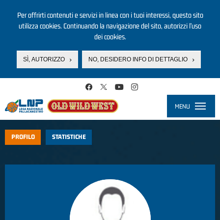
Per offrirti contenuti e servizi in linea con i tuoi interessi, questo sito
utilizza cookies. Continuando la navigazione del sito, autorizzi l’uso
dei cookies.
SÌ, AUTORIZZO
NO, DESIDERO INFO DI DETTAGLIO
Salta al contenuto principale
MENU
Toggle
navigati
PROFILO
STATISTICHE