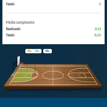
Totali:
2
Media campionato
Realizzati:
0,11
Totali:
0,22
20
50
50