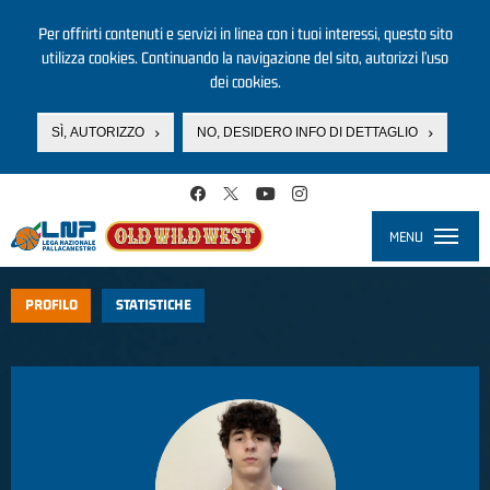
Per offrirti contenuti e servizi in linea con i tuoi interessi, questo sito
utilizza cookies. Continuando la navigazione del sito, autorizzi l’uso
dei cookies.
SÌ, AUTORIZZO
NO, DESIDERO INFO DI DETTAGLIO
Salta al contenuto principale
MENU
Toggle
navigati
PROFILO
STATISTICHE