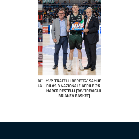
COACH OF THE MONTH
A2 APRILE '26 
PILLASTRINI (UE
CIVIDAL
O "FRATELLI BERETTA"
MVP "FRATELLI BERETTA" SAMUEL
 - STACY DAVIS (SELLA
DILAS B NAZIONALE APRILE '26 -
CENTO)
MARCO RESTELLI (TAV TREVIGLIO
BRIANZA BASKET)