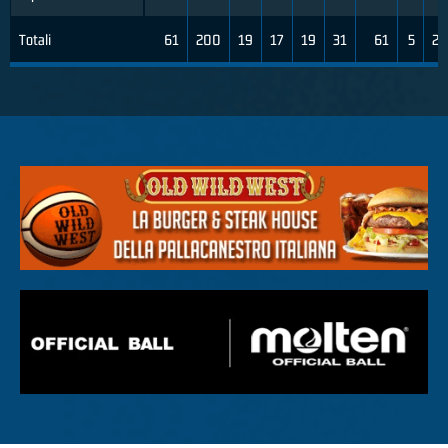
Totali
61
200
19
17
19
31
61
5
24