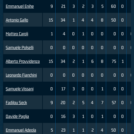
Emmanuel Enihe
9
21
3
2
3
5
60
0
3
Antonio Gallo
15
34
1
4
4
8
50
0
5
Matteo Caroli
1
4
0
1
0
0
0
0
0
Samuele Polselli
0
0
0
0
0
0
0
0
0
Alberto Provvidenza
15
34
2
1
6
8
75
1
1
Leonardo Fianchini
0
0
0
0
0
0
0
0
0
Samuele Vissani
0
17
3
0
0
1
0
0
2
Fadilou Seck
9
20
2
5
4
7
57
0
0
Davide Paglia
0
16
3
1
0
1
0
0
2
Emmanuel Adeola
5
23
1
1
2
4
50
0
1