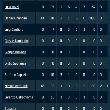
Luca Tozzi
10
27
3
6
4
7
57
0
1
Daniel Ohenhen
13
30
3
1
6
6
100
0
0
Luigi Cautiero
0
7
0
0
0
1
0
0
0
Giosue Tamburini
0
0
0
0
0
0
0
0
0
Giorgio Bellavia
0
0
0
0
0
0
0
0
0
Giulio Speranza
0
0
0
0
0
0
0
0
0
Stefano Capozio
0
10
3
1
0
0
0
0
0
Niccolò Venturoli
12
33
1
3
3
5
60
2
11
Lorenzo Bellachioma
0
15
1
0
0
1
0
0
3
Squadra
0
0
0
0
0
0
0
0
0