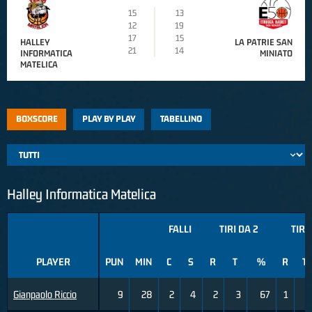
15
13
12
19
17
15
HALLEY
LA PATRIE SAN
21
14
INFORMATICA
MINIATO
MATELICA
BOXSCORE
PLAY BY PLAY
TABELLINO
Halley Informatica Matelica
FALLI
TIRI DA 2
TIRI
PLAYER
PUN
MIN
C
S
R
T
%
R
T
Gianpaolo Riccio
9
28
2
4
2
3
67
1
3