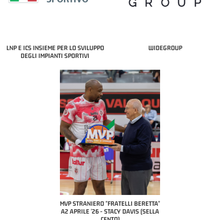
LNP E ICS INSIEME PER LO SVILUPPO
WIDEGROUP
DEGLI IMPIANTI SPORTIVI
 BERETTA"
MVP STRANIERO "FRATELLI BERETTA"
MVP "FRATELLI BERETTA" SAMU
ESANA (UEB
A2 APRILE '26 - STACY DAVIS (SELLA
DILAS B NAZIONALE APRILE '26
LE)
CENTO)
MARCO RESTELLI (TAV TREVIGL