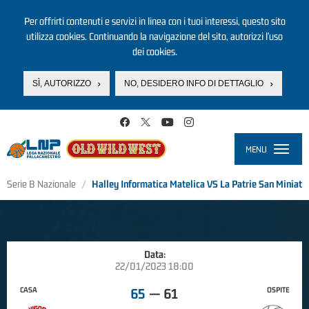
Per offrirti contenuti e servizi in linea con i tuoi interessi, questo sito
utilizza cookies. Continuando la navigazione del sito, autorizzi l’uso
dei cookies.
SÌ, AUTORIZZO
NO, DESIDERO INFO DI DETTAGLIO
Salta al contenuto principale
MENU
Toggle
navigati
Serie B Nazionale
Halley Informatica Matelica VS La Patrie San Miniato
Data:
22/01/2023 18:00
CASA
OSPITE
65
—
61