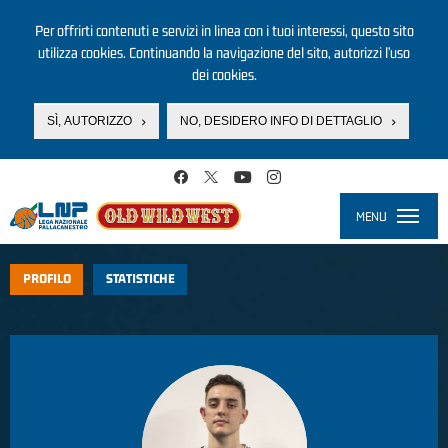
Per offrirti contenuti e servizi in linea con i tuoi interessi, questo sito
utilizza cookies. Continuando la navigazione del sito, autorizzi l’uso
dei cookies.
SÌ, AUTORIZZO
NO, DESIDERO INFO DI DETTAGLIO
Salta al contenuto principale
MENU
Toggle
navigati
PROFILO
STATISTICHE