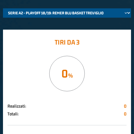
TIRI DA 3
0
Realizzati:
0
Totali:
0