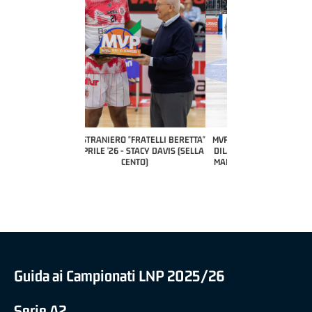
COACH OF THE MONTH
A2 APRILE '26 
PILLASTRINI (UE
CIVIDAL
O "FRATELLI BERETTA"
MVP "FRATELLI BERETTA" SAMUEL
 - STACY DAVIS (SELLA
DILAS B NAZIONALE APRILE '26 -
CENTO)
MARCO RESTELLI (TAV TREVIGLIO
BRIANZA BASKET)
Guida ai Campionati LNP 2025/26
Serie A2