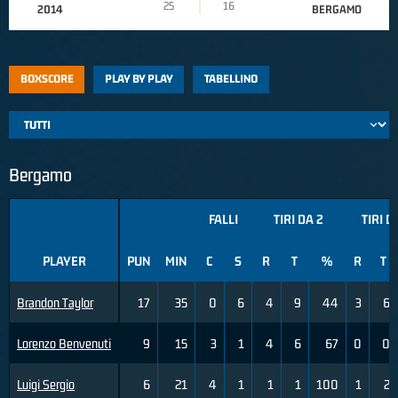
25
16
2014
BERGAMO
BOXSCORE
PLAY BY PLAY
TABELLINO
Bergamo
FALLI
TIRI DA 2
TIRI D
PLAYER
PUN
MIN
C
S
R
T
%
R
T
Brandon Taylor
17
35
0
6
4
9
44
3
6
Lorenzo Benvenuti
9
15
3
1
4
6
67
0
0
Luigi Sergio
6
21
4
1
1
1
100
1
2