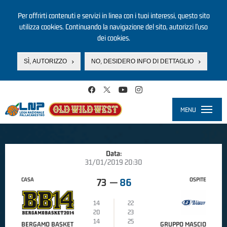
Per offrirti contenuti e servizi in linea con i tuoi interessi, questo sito
utilizza cookies. Continuando la navigazione del sito, autorizzi l’uso
dei cookies.
SÌ, AUTORIZZO
NO, DESIDERO INFO DI DETTAGLIO
Salta al contenuto principale
MENU
Toggle
navigati
Data:
31/01/2019 20:30
CASA
OSPITE
73
—
86
14
22
20
23
14
25
BERGAMO BASKET
GRUPPO MASCIO