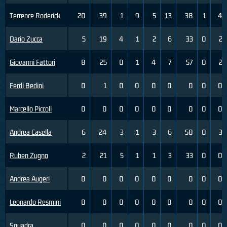
Terrence Roderick
20
39
1
9
5
13
38
1
4
Dario Zucca
5
19
4
1
2
6
33
0
2
Giovanni Fattori
8
25
0
1
4
7
57
0
2
Ferdi Bedini
0
1
0
0
0
0
0
0
0
Marcello Piccoli
0
0
0
0
0
0
0
0
0
Andrea Casella
6
24
3
1
3
6
50
0
3
Ruben Zugno
2
21
5
1
1
3
33
0
0
Andrea Augeri
0
0
0
0
0
0
0
0
0
Leonardo Resmini
0
0
0
0
0
0
0
0
0
Squadra
0
0
0
0
0
0
0
0
0