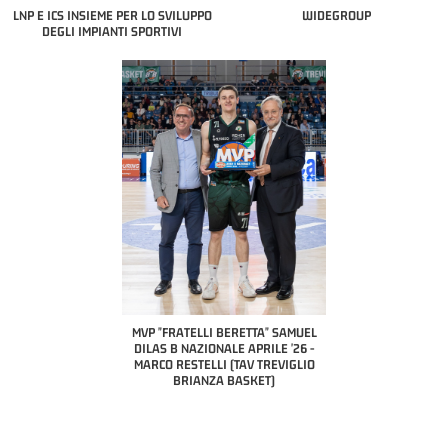
LNP E ICS INSIEME PER LO SVILUPPO
WIDEGROUP
DEGLI IMPIANTI SPORTIVI
COACH OF THE MONTH
A2 APRILE '26 
PILLASTRINI (UE
CIVIDAL
O "FRATELLI BERETTA"
MVP "FRATELLI BERETTA" SAMUEL
 - STACY DAVIS (SELLA
DILAS B NAZIONALE APRILE '26 -
CENTO)
MARCO RESTELLI (TAV TREVIGLIO
BRIANZA BASKET)