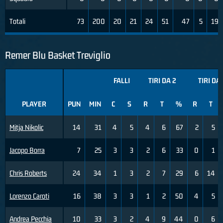
Totali
73
200
20
21
24
51
47
5
19
Remer Blu Basket Treviglio
FALLI
TIRI DA 2
TIRI DA 
PLAYER
PUN
MIN
C
S
R
T
%
R
T
Mitja Nikolic
14
31
4
5
4
6
67
2
5
Jacopo Borra
7
25
3
3
2
6
33
0
1
Chris Roberts
24
34
1
3
2
7
29
6
14
Lorenzo Caroti
16
38
3
3
1
2
50
4
5
Andrea Pecchia
10
33
3
2
4
9
44
0
6