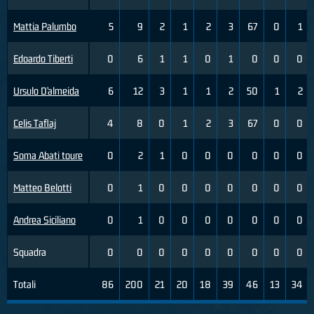
Mattia Palumbo
5
9
2
1
2
3
67
0
1
Edoardo Tiberti
0
6
1
1
0
1
0
0
0
Ursulo D’almeida
6
12
3
1
1
2
50
1
2
Celis Taflaj
4
8
0
1
2
3
67
0
0
Soma Abati toure
0
2
1
0
0
0
0
0
0
Matteo Belotti
0
1
0
0
0
0
0
0
0
Andrea Siciliano
0
1
0
0
0
0
0
0
0
Squadra
0
0
0
0
0
0
0
0
0
Totali
86
200
21
20
18
39
46
13
34