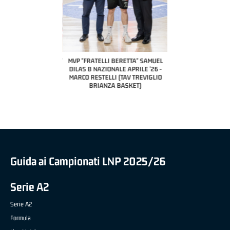
COACH OF THE MONTH
A2 APRILE '26 
PILLASTRINI (UE
CIVIDAL
O "FRATELLI BERETTA"
MVP "FRATELLI BERETTA" SAMUEL
 - STACY DAVIS (SELLA
DILAS B NAZIONALE APRILE '26 -
CENTO)
MARCO RESTELLI (TAV TREVIGLIO
BRIANZA BASKET)
Guida ai Campionati LNP 2025/26
Serie A2
Serie A2
Formula