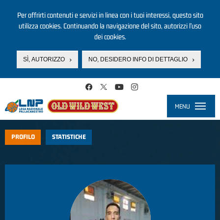
Per offrirti contenuti e servizi in linea con i tuoi interessi, questo sito
utilizza cookies. Continuando la navigazione del sito, autorizzi l’uso
dei cookies.
SÌ, AUTORIZZO
NO, DESIDERO INFO DI DETTAGLIO
Salta al contenuto principale
MENU
Toggle
navigati
PROFILO
STATISTICHE