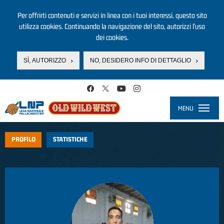
Per offrirti contenuti e servizi in linea con i tuoi interessi, questo sito
utilizza cookies. Continuando la navigazione del sito, autorizzi l’uso
dei cookies.
SÌ, AUTORIZZO
NO, DESIDERO INFO DI DETTAGLIO
Salta al contenuto principale
MENU
Toggle
navigati
PROFILO
STATISTICHE