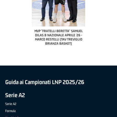
COACH OF THE MONTH "SLIMSTOCK"
A2 APRILE '26 - STEFANO
PILLASTRINI (UEB GESTECO
CIVIDALE)
LI BERETTA" SAMUEL
IONALE APRILE '26 -
LLI (TAV TREVIGLIO
NZA BASKET)
COACH OF THE MONTH 
NAZIONALE APRILE '2
(RISTOPRO FA
Guida ai Campionati LNP 2025/26
Serie A2
Serie A2
Formula