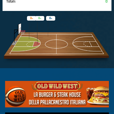
Totali:
0
0
0
0