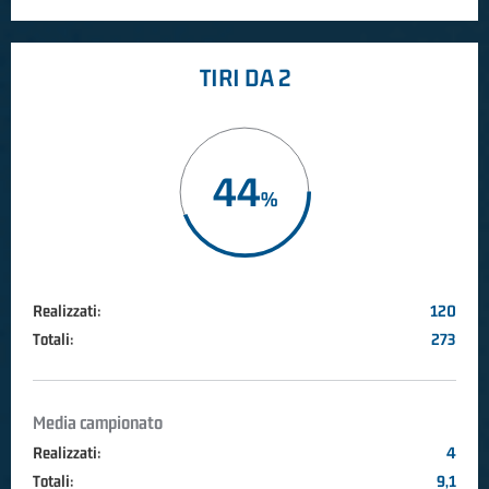
TIRI DA 2
44
Realizzati:
120
Totali:
273
Media campionato
Realizzati:
4
Totali:
9,1