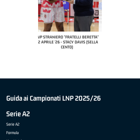
COACH OF THE MONTH
A2 APRILE '26 
PILLASTRINI (UE
CIVIDAL
O "FRATELLI BERETTA"
MVP "FRATELLI BERETTA" SAMUEL
 - STACY DAVIS (SELLA
DILAS B NAZIONALE APRILE '26 -
CENTO)
MARCO RESTELLI (TAV TREVIGLIO
BRIANZA BASKET)
Guida ai Campionati LNP 2025/26
Serie A2
Serie A2
Formula