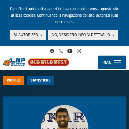
Per offrirti contenuti e servizi in linea con i tuoi interessi, questo sito
utilizza cookies. Continuando la navigazione del sito, autorizzi l’uso
dei cookies.
SÌ, AUTORIZZO
NO, DESIDERO INFO DI DETTAGLIO
Salta al contenuto principale
MENU
Toggle
navigati
PROFILO
STATISTICHE