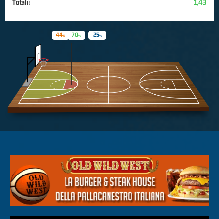
Totali:
1,43
44
70
25