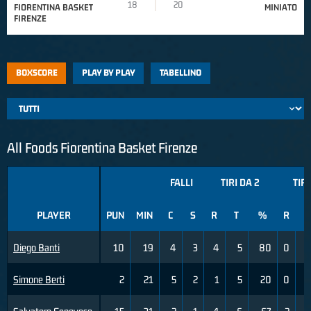
18
20
FIORENTINA BASKET
MINIATO
FIRENZE
BOXSCORE
PLAY BY PLAY
TABELLINO
All Foods Fiorentina Basket Firenze
FALLI
TIRI DA 2
TIRI
PLAYER
PUN
MIN
C
S
R
T
%
R
T
Diego Banti
10
19
4
3
4
5
80
0
Simone Berti
2
21
5
2
1
5
20
0