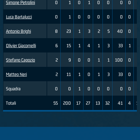
Simone Petrolini
0
1
0
1
0
0
0
0
Luca Bartalucci
0
1
0
0
0
0
0
0
Antonio Brighi
8
23
1
3
2
5
40
0
Olivier Giacomelli
6
15
1
4
1
3
33
1
Stefano Capozio
2
9
0
0
1
1
100
0
Matteo Neri
2
11
1
0
1
3
33
0
Squadra
0
0
1
0
0
0
0
0
Totali
55
200
17
27
13
32
41
4
1