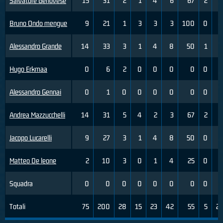
Salvatore Genovese
15
31
2
1
4
6
67
2
Bruno Ondo mengue
9
21
1
3
3
3
100
0
Alessandro Grande
14
33
3
1
4
8
50
1
Hugo Erkmaa
0
6
2
0
0
0
0
0
Alessandro Gennai
0
1
0
0
0
0
0
0
Andrea Mazzucchelli
14
31
5
4
2
3
67
2
Jacopo Lucarelli
9
27
3
1
4
8
50
0
Matteo De leone
2
10
3
0
1
4
25
0
Squadra
0
0
0
0
0
0
0
0
Totali
75
200
28
15
23
42
55
5
2