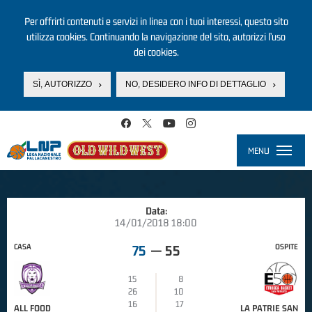
Per offrirti contenuti e servizi in linea con i tuoi interessi, questo sito
utilizza cookies. Continuando la navigazione del sito, autorizzi l’uso
dei cookies.
SÌ, AUTORIZZO
NO, DESIDERO INFO DI DETTAGLIO
Salta al contenuto principale
MENU
Toggle
navigati
Data:
14/01/2018 18:00
CASA
OSPITE
75
—
55
15
8
26
10
16
17
ALL FOOD
LA PATRIE SAN