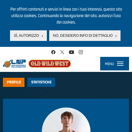
Per offrirti contenuti e servizi in linea con i tuoi interessi, questo sito
utilizza cookies. Continuando la navigazione del sito, autorizzi l’uso
dei cookies.
SÌ, AUTORIZZO
NO, DESIDERO INFO DI DETTAGLIO
Salta al contenuto principale
MENU
Toggle
navigati
PROFILO
STATISTICHE