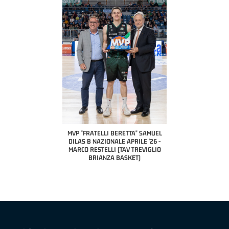
COACH OF THE MONTH
A2 APRILE '26 
PILLASTRINI (UE
CIVIDAL
O "FRATELLI BERETTA"
MVP "FRATELLI BERETTA" SAMUEL
 - STACY DAVIS (SELLA
DILAS B NAZIONALE APRILE '26 -
CENTO)
MARCO RESTELLI (TAV TREVIGLIO
BRIANZA BASKET)