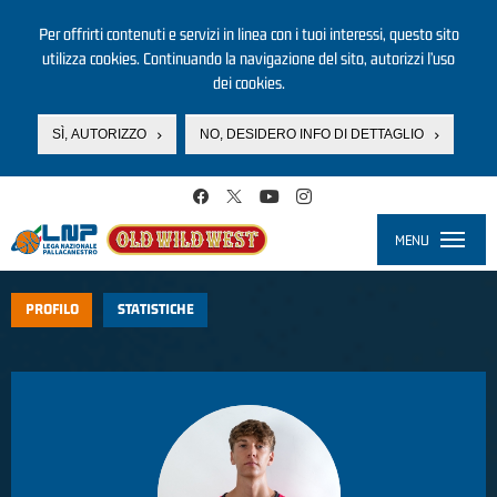
Per offrirti contenuti e servizi in linea con i tuoi interessi, questo sito
utilizza cookies. Continuando la navigazione del sito, autorizzi l’uso
dei cookies.
SÌ, AUTORIZZO
NO, DESIDERO INFO DI DETTAGLIO
Salta al contenuto principale
MENU
Toggle
navigati
PROFILO
STATISTICHE