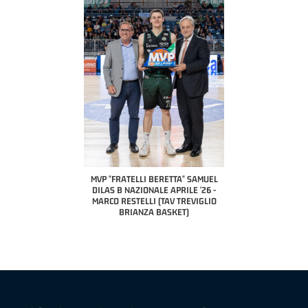
COACH OF THE MONTH
A2 APRILE '26 
PILLASTRINI (UE
CIVIDAL
O "FRATELLI BERETTA"
MVP "FRATELLI BERETTA" SAMUEL
 - STACY DAVIS (SELLA
DILAS B NAZIONALE APRILE '26 -
CENTO)
MARCO RESTELLI (TAV TREVIGLIO
BRIANZA BASKET)