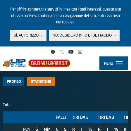
Per offrirti contenuti e servizi in linea con i tuoi interessi, questo sito
utilizza cookies. Continuando la navigazione del sito, autorizzi l’uso
dei cookies.
SÌ, AUTORIZZO
NO, DESIDERO INFO DI DETTAGLIO
Salta al contenuto principale
MENU
Toggle
navigati
PROFILO
STATISTICHE
Totali
FALLI
TIRI DA 2
TIRI DA 3
TIRI
Pun
G
Min
C
S
R
T
%
R
T
%
R