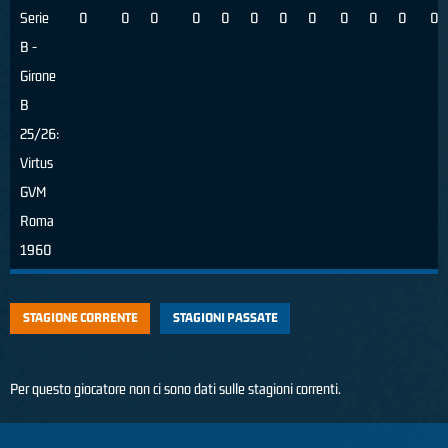
Serie
0
0
0
0
0
0
0
0
0
0
0
0
B -
Girone
B
25/26:
Virtus
GVM
Roma
1960
STAGIONE CORRENTE
STAGIONI PASSATE
Per questo giocatore non ci sono dati sulle stagioni correnti.