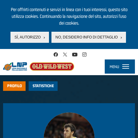
Per offrirti contenuti e servizi in linea con i tuoi interessi, questo sito
utilizza cookies. Continuando la navigazione del sito, autorizzi l’uso
dei cookies.
SÌ, AUTORIZZO
NO, DESIDERO INFO DI DETTAGLIO
Salta al contenuto principale
MENU
Toggle
navigati
PROFILO
STATISTICHE