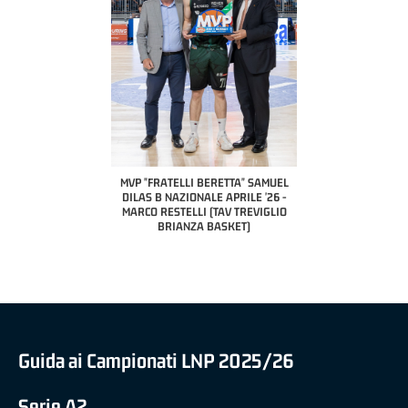
COACH OF THE MONTH
A2 APRILE '26 
PILLASTRINI (UE
CIVIDAL
O "FRATELLI BERETTA"
MVP "FRATELLI BERETTA" SAMUEL
 - STACY DAVIS (SELLA
DILAS B NAZIONALE APRILE '26 -
CENTO)
MARCO RESTELLI (TAV TREVIGLIO
BRIANZA BASKET)
Guida ai Campionati LNP 2025/26
Serie A2