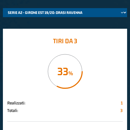
TIRI DA 3
33
Realizzati:
1
Totali:
3