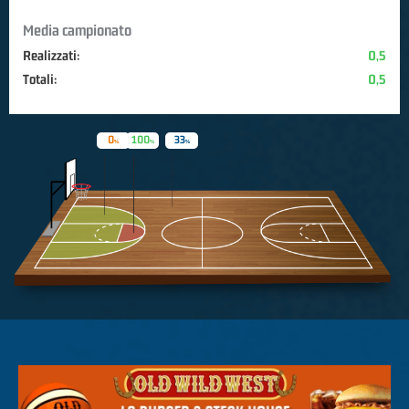
Media campionato
Realizzati:
0,5
Totali:
0,5
0
100
33