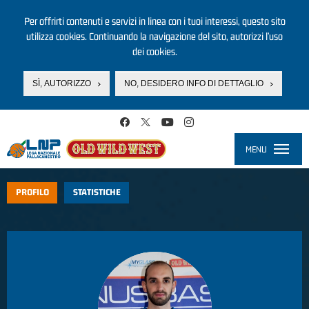
Per offrirti contenuti e servizi in linea con i tuoi interessi, questo sito
utilizza cookies. Continuando la navigazione del sito, autorizzi l’uso
dei cookies.
SÌ, AUTORIZZO
NO, DESIDERO INFO DI DETTAGLIO
Salta al contenuto principale
MENU
Toggle
navigati
PROFILO
STATISTICHE