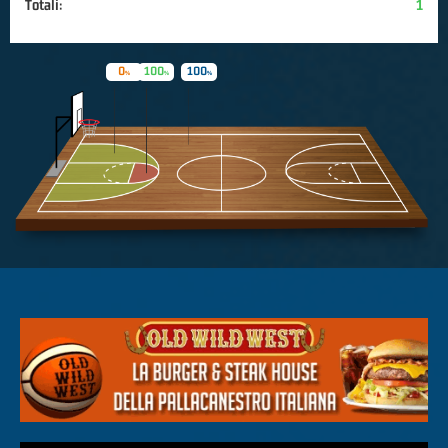
Totali:
1
0
100
100