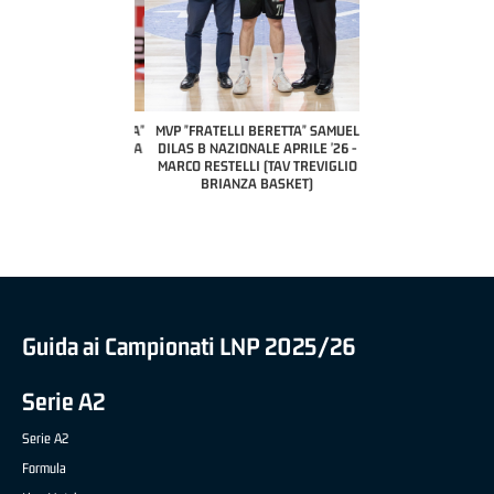
COACH OF THE MONTH
A2 APRILE '26 
PILLASTRINI (UE
CIVIDAL
O "FRATELLI BERETTA"
MVP "FRATELLI BERETTA" SAMUEL
 - STACY DAVIS (SELLA
DILAS B NAZIONALE APRILE '26 -
CENTO)
MARCO RESTELLI (TAV TREVIGLIO
BRIANZA BASKET)
Guida ai Campionati LNP 2025/26
Serie A2
Serie A2
Formula