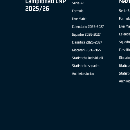
Campionati LNP
Naz
Serie A2
2025/26
Serie B
Formula
Formul
Live Match
Live Ma
Calendario 2026-2027
Calend
Squadre 2026-2027
Squadr
Classifica 2026-2027
Classif
Giocatori 2026-2027
Giocato
Statistiche individuali
Statisti
Statistiche squadra
Statist
Archivio storico
Archivio