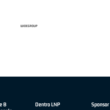
WIDEGROUP
"FRATELLI BERETTA" A2 APRILE '26 -
MVP STRANIERO "FRATELLI BERETTA" A2 AP
(UEB GESTECO CIVIDALE)
'26 - STACY DAVIS (SELLA CENTO)
e B
Dentro LNP
Sponsor 