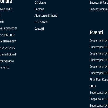
ionale
Chi siamo
Sponsor & Part
 Nazionale
Persone
Convenzioni in 
a
Albo corso dirigenti
tch
LNP Servizi
ario 2026-2027
Contatti
Eventi
e 2026-2027
Coppa Italia L
ica 2026-2027
Supercoppa LN
ri 2026-2027
Coppa Italia L
che individuali
Supercoppa LN
iche squadra
Coppa Italia L
 storico
Supercoppa LN
Final Four Copp
2023
Supercoppa LN
Coppa Italia L
Supercoppa LN