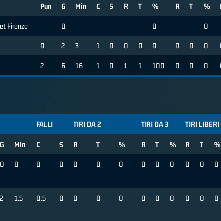
Pun
G
Min
C
S
R
T
%
R
T
%
et Firenze
0
0
0
0
2
3
1
0
0
0
0
0
0
0
2
6
16
1
0
1
1
100
0
0
0
FALLI
TIRI DA 2
TIRI DA 3
TIRI LIBERI
G
Min
C
S
R
T
%
R
T
%
R
T
%
0
0
0
0
0
0
0
0
0
0
0
0
0
2
1.5
0.5
0
0
0
0
0
0
0
0
0
0