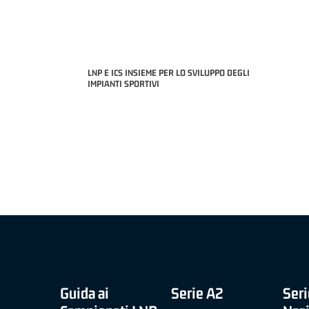
LNP E ICS INSIEME PER LO SVILUPPO DEGLI
IMPIANTI SPORTIVI
MIGLIOR UNDER 21 ADIDAS A2 APRILE '26 -
MVP ITALIANO 
NICOLAS TANFOGLIO (SELLA CENTO)
LUCA CESANA 
 B NAZIONALE
O FABRIANO)
Guida ai
Serie A2
Seri