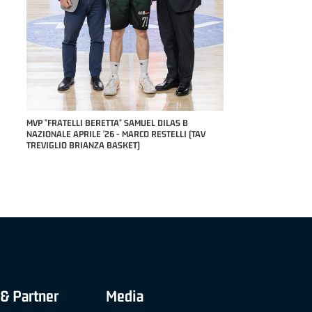
COACH OF THE MONTH "
STEFANO PILLASTRINI 
RILE
MVP "FRATELLI BERETTA" SAMUEL DILAS B
NAZIONALE APRILE '26 - MARCO RESTELLI (TAV
TREVIGLIO BRIANZA BASKET)
& Partner
Media