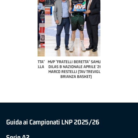
COACH OF THE MONTH
A2 APRILE '26 
PILLASTRINI (UE
CIVIDAL
O "FRATELLI BERETTA"
MVP "FRATELLI BERETTA" SAMUEL
 - STACY DAVIS (SELLA
DILAS B NAZIONALE APRILE '26 -
CENTO)
MARCO RESTELLI (TAV TREVIGLIO
BRIANZA BASKET)
Guida ai Campionati LNP 2025/26
Serie A2