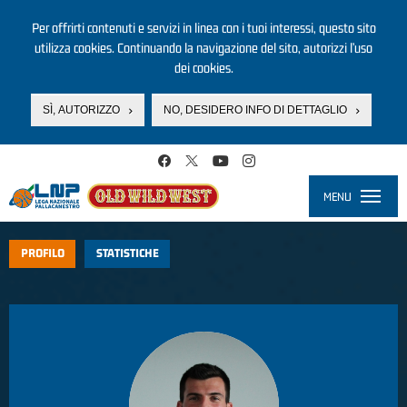
Per offrirti contenuti e servizi in linea con i tuoi interessi, questo sito
utilizza cookies. Continuando la navigazione del sito, autorizzi l’uso
dei cookies.
SÌ, AUTORIZZO
NO, DESIDERO INFO DI DETTAGLIO
Salta al contenuto principale
MENU
Toggle
navigati
PROFILO
STATISTICHE