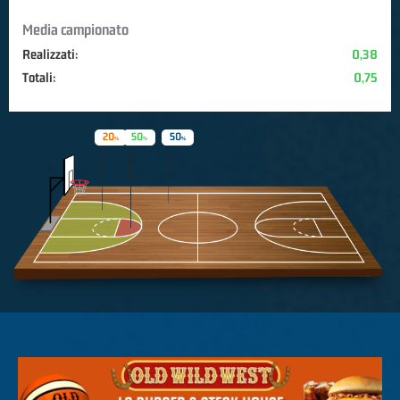
Media campionato
Realizzati:
0,38
Totali:
0,75
20
50
50