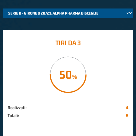
TIRI DA 3
50
Realizzati:
4
Totali:
8