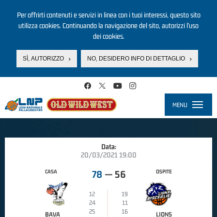
Per offrirti contenuti e servizi in linea con i tuoi interessi, questo sito
utilizza cookies. Continuando la navigazione del sito, autorizzi l’uso
dei cookies.
SÌ, AUTORIZZO
NO, DESIDERO INFO DI DETTAGLIO
Salta al contenuto principale
MENU
Toggle
navigati
Data:
20/03/2021 19:00
CASA
OSPITE
78
—
56
12
19
24
11
25
16
BAVA
LIONS