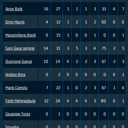
Amar Balic
16
27
1
1
1
3
33
4
7
Emin Mavric
4
12
1
2
1
2
50
0
0
Massimiliano Bordi
0
15
1
0
0
1
0
0
1
Sam Gaye serigne
14
31
3
5
3
4
75
2
5
Ousmane Gueye
10
14
4
2
2
3
67
2
3
Andrea Birra
0
2
0
0
0
0
0
0
1
Mario Caresta
7
22
1
0
2
3
67
1
4
Fatih Mehmedoviq
12
24
4
4
4
5
80
0
1
Giuseppe Testa
0
1
0
0
0
0
0
0
0
Squadra
0
0
0
0
0
0
0
0
0