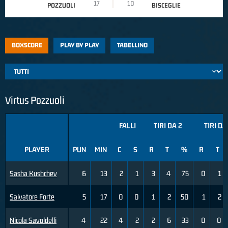
17
10
POZZUOLI
BISCEGLIE
BOXSCORE
PLAY BY PLAY
TABELLINO
Virtus Pozzuoli
FALLI
TIRI DA 2
TIRI DA
PLAYER
PUN
MIN
C
S
R
T
%
R
T
Sasha Kushchev
6
13
2
1
3
4
75
0
1
Salvatore Forte
5
17
0
0
1
2
50
1
2
Nicola Savoldelli
4
22
4
2
2
6
33
0
0