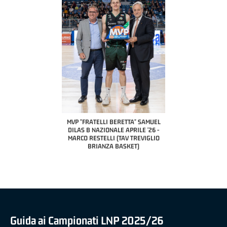
COACH OF THE MONTH
A2 APRILE '26 
PILLASTRINI (UE
CIVIDAL
O "FRATELLI BERETTA"
MVP "FRATELLI BERETTA" SAMUEL
 - STACY DAVIS (SELLA
DILAS B NAZIONALE APRILE '26 -
CENTO)
MARCO RESTELLI (TAV TREVIGLIO
BRIANZA BASKET)
Guida ai Campionati LNP 2025/26