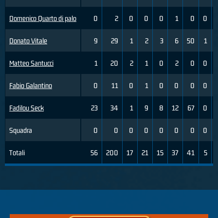
Domenico Quarto di palo
0
2
0
0
0
1
0
0
Donato Vitale
9
29
1
2
3
6
50
1
Matteo Santucci
1
20
2
1
0
2
0
0
Fabio Galantino
0
11
0
1
0
0
0
0
Fadilou Seck
23
34
1
9
8
12
67
0
Squadra
0
0
0
0
0
0
0
0
Totali
56
200
17
21
15
37
41
5