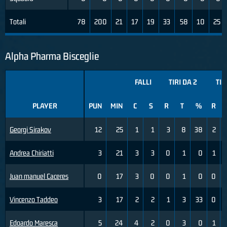
Totali
78
200
21
17
19
33
58
10
25
Alpha Pharma Bisceglie
FALLI
TIRI DA 2
TIR
PLAYER
PUN
MIN
C
S
R
T
%
R
Georgi Sirakov
12
25
1
1
3
8
38
2
Andrea Chiriatti
3
21
3
3
0
1
0
1
Juan manuel Caceres
0
17
3
0
0
1
0
0
Vincenzo Taddeo
3
17
2
2
1
3
33
0
Edoardo Maresca
5
24
4
2
0
3
0
1