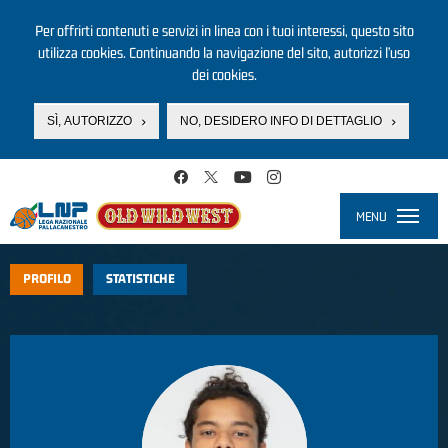
Per offrirti contenuti e servizi in linea con i tuoi interessi, questo sito
utilizza cookies. Continuando la navigazione del sito, autorizzi l’uso
dei cookies.
SÌ, AUTORIZZO
NO, DESIDERO INFO DI DETTAGLIO
Salta al contenuto principale
MENU
Toggle
navigati
PROFILO
STATISTICHE