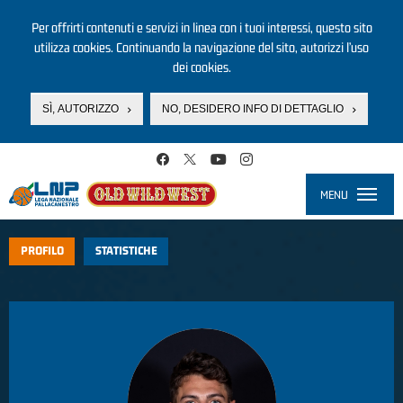
Per offrirti contenuti e servizi in linea con i tuoi interessi, questo sito
utilizza cookies. Continuando la navigazione del sito, autorizzi l’uso
dei cookies.
SÌ, AUTORIZZO
NO, DESIDERO INFO DI DETTAGLIO
Salta al contenuto principale
MENU
Toggle
navigati
PROFILO
STATISTICHE