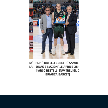
COACH OF THE MONTH
A2 APRILE '26 
PILLASTRINI (UE
CIVIDAL
O "FRATELLI BERETTA"
MVP "FRATELLI BERETTA" SAMUEL
 - STACY DAVIS (SELLA
DILAS B NAZIONALE APRILE '26 -
CENTO)
MARCO RESTELLI (TAV TREVIGLIO
BRIANZA BASKET)