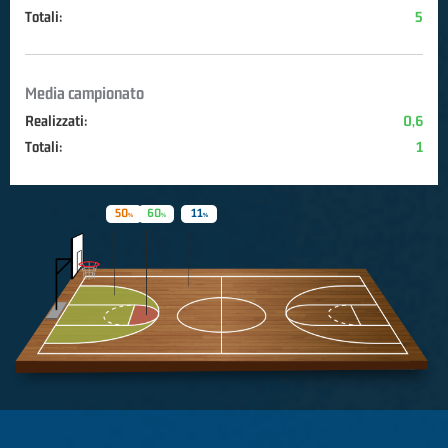
Totali:
5
Media campionato
Realizzati:
0,6
Totali:
1
50
60
11