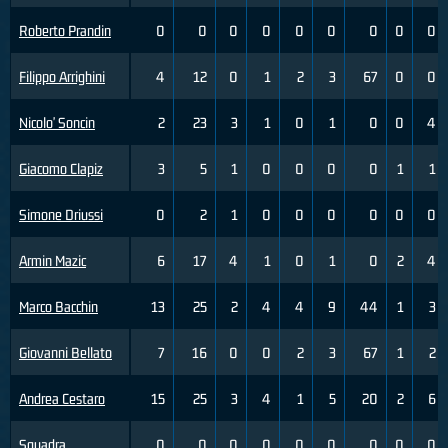
Roberto Prandin
0
0
0
0
0
0
0
0
0
Filippo Arrighini
4
12
0
1
2
3
67
0
0
Nicolo' Soncin
2
23
3
1
0
1
0
0
4
Giacomo Clapiz
3
5
1
0
0
0
0
1
1
Simone Driussi
0
2
1
0
0
0
0
0
0
Armin Mazic
6
17
4
1
0
1
0
2
4
Marco Bacchin
13
25
2
4
4
9
44
1
3
Giovanni Bellato
7
16
0
0
2
3
67
1
2
Andrea Cestaro
15
25
3
4
1
5
20
2
6
Squadra
0
0
0
0
0
0
0
0
0