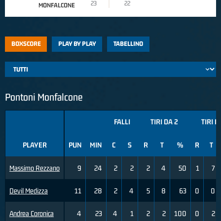
23
22
MONFALCONE
BOXSCORE
PLAY BY PLAY
TABELLINO
Pontoni Monfalcone
FALLI
TIRI DA 2
TIRI D
PLAYER
PUN
MIN
C
S
R
T
%
R
T
Massimo Rezzano
9
24
2
2
2
4
50
1
7
Devil Medizza
11
28
2
4
5
8
63
0
0
Andrea Coronica
4
23
4
1
2
2
100
0
2