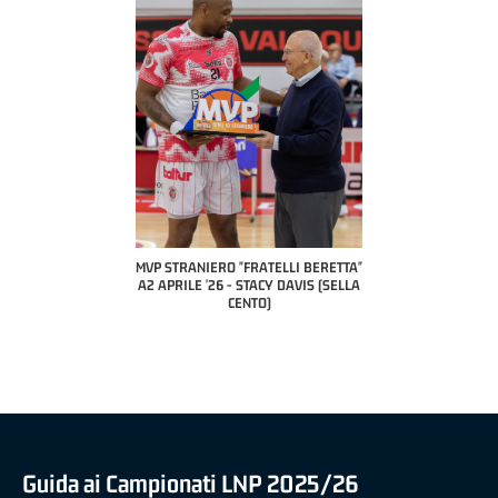
COACH OF THE M
A2 APRILE 
PILLASTRINI
CIV
IERO "FRATELLI BERETTA"
MVP "FRATELLI BERETTA" SAMUEL
 '26 - STACY DAVIS (SELLA
DILAS B NAZIONALE APRILE '26 -
CENTO)
MARCO RESTELLI (TAV TREVIGLIO
BRIANZA BASKET)
Guida ai Campionati LNP 2025/26