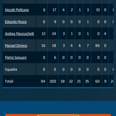
Niccolò Pellicano
6
17
4
2
1
3
33
0
0
Edoardo Musco
0
9
0
0
0
1
0
0
0
Andrea Mazzucchelli
12
24
3
1
0
1
0
4
5
Manuel Dimeco
16
18
3
4
6
7
86
0
1
Pietro Sequani
0
6
0
0
0
0
0
0
1
Squadra
0
0
0
0
0
0
0
0
0
Totali
94
200
18
22
21
35
60
9
24