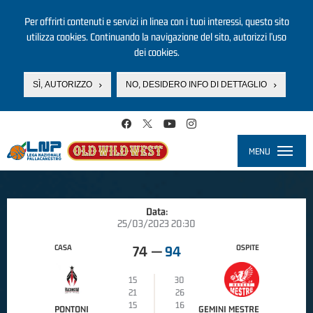
Per offrirti contenuti e servizi in linea con i tuoi interessi, questo sito
utilizza cookies. Continuando la navigazione del sito, autorizzi l’uso
dei cookies.
SÌ, AUTORIZZO
NO, DESIDERO INFO DI DETTAGLIO
Salta al contenuto principale
MENU
Toggle
navigati
Data:
25/03/2023 20:30
CASA
OSPITE
74
—
94
15
30
21
26
15
16
PONTONI
GEMINI MESTRE