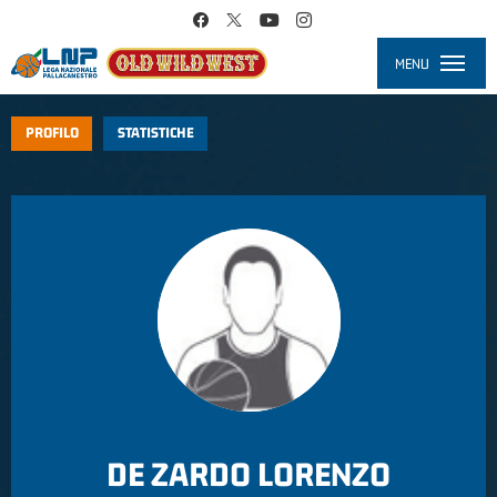
Salta al contenuto principale
MENU
Toggle
navigati
PROFILO
STATISTICHE
DE ZARDO LORENZO