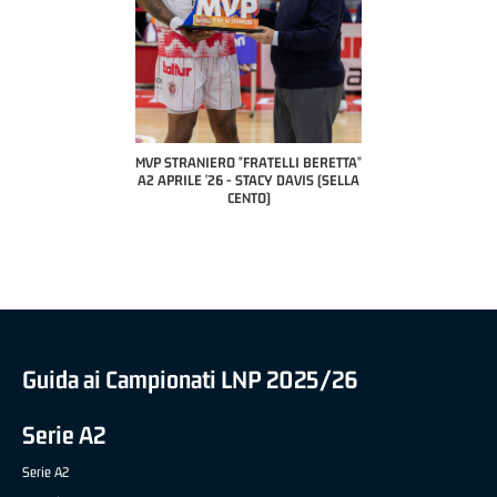
COACH OF THE MONTH
A2 APRILE '26 
PILLASTRINI (UE
CIVIDAL
O "FRATELLI BERETTA"
MVP "FRATELLI BERETTA" SAMUEL
 - STACY DAVIS (SELLA
DILAS B NAZIONALE APRILE '26 -
CENTO)
MARCO RESTELLI (TAV TREVIGLIO
BRIANZA BASKET)
Guida ai Campionati LNP 2025/26
Serie A2
Serie A2