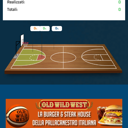
Realizzati:
0
Totali:
0
0
0
0