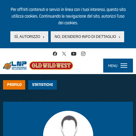
Per offrirti contenuti e servizi in linea con i tuoi interessi, questo sito
utilizza cookies. Continuando la navigazione del sito, autorizzi l’uso
dei cookies.
SÌ, AUTORIZZO
NO, DESIDERO INFO DI DETTAGLIO
Salta al contenuto principale
MENU
Toggle
navigati
PROFILO
STATISTICHE