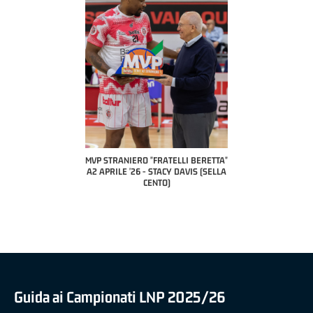
 "FRATELLI BERETTA"
MVP STRANIERO "FRATELLI BERETTA"
MVP "FRATELLI BER
6 - LUCA CESANA (UEB
A2 APRILE '26 - STACY DAVIS (SELLA
DILAS B NAZIONALE 
CO CIVIDALE)
CENTO)
MARCO RESTELLI (T
BRIANZA BA
Guida ai Campionati LNP 2025/26