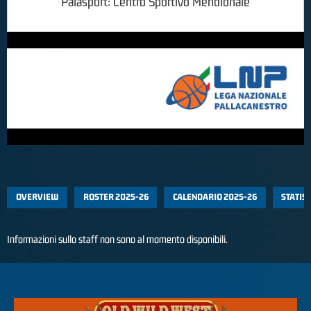
Palasport:
Centro Sportivo Meridionale
OVERVIEW
ROSTER 2025-26
CALENDARIO 2025-26
STATIS
Informazioni sullo staff non sono al momento disponibili.