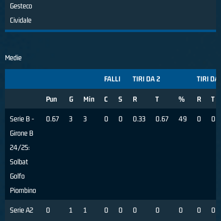
Gesteco
Cividale
Medie
FALLI
TIRI DA 2
TIRI DA
Pun
G
Min
C
S
R
T
%
R
T
Serie B -
0.67
3
3
0
0
0.33
0.67
49
0
0
Girone B
24/25:
Solbat
Golfo
Piombino
Serie A2
0
1
1
0
0
0
0
0
0
0