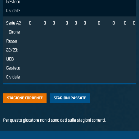
Gesteco
Cividale
Serie A2
0
0
0
0
0
0
0
0
0
0
- Girone
Rosso
22/23:
UEB
Gesteco
Cividale
STAGIONE CORRENTE
STAGIONI PASSATE
Per questo giocatore non ci sono dati sulle stagioni correnti.