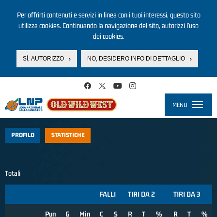
Per offrirti contenuti e servizi in linea con i tuoi interessi, questo sito
utilizza cookies. Continuando la navigazione del sito, autorizzi l’uso
dei cookies.
SÌ, AUTORIZZO
NO, DESIDERO INFO DI DETTAGLIO
Salta al contenuto principale
MENU
Toggle
navigati
PROFILO
STATISTICHE
Totali
FALLI
TIRI DA 2
TIRI DA 3
Pun
G
Min
C
S
R
T
%
R
T
%