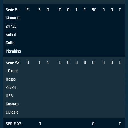
Serie B -
2
3
9
0
0
1
2
50
0
0
0
Girone B
24/25:
Solbat
Golfo
Piombino
Serie A2
0
1
1
0
0
0
0
0
0
0
0
- Girone
Rosso
23/24:
UEB
Gesteco
Cividale
SERIE A2
0
0
0