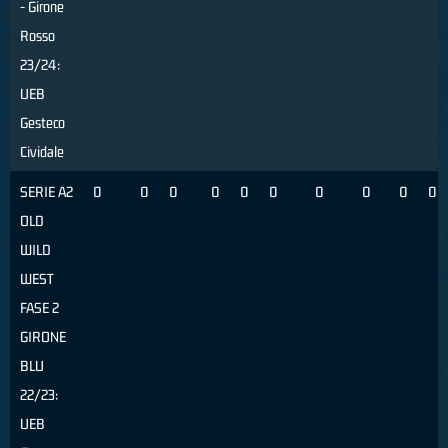
- Girone
Rosso
23/24:
UEB
Gesteco
Cividale
SERIE A2
0
0
0
0
0
0
0
0
0
0
OLD
WILD
WEST
FASE 2
GIRONE
BLU
22/23:
UEB