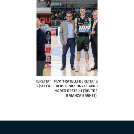
COACH OF THE MONTH
A2 APRILE '26 
PILLASTRINI (UE
CIVIDAL
O "FRATELLI BERETTA"
MVP "FRATELLI BERETTA" SAMUEL
 - STACY DAVIS (SELLA
DILAS B NAZIONALE APRILE '26 -
CENTO)
MARCO RESTELLI (TAV TREVIGLIO
BRIANZA BASKET)