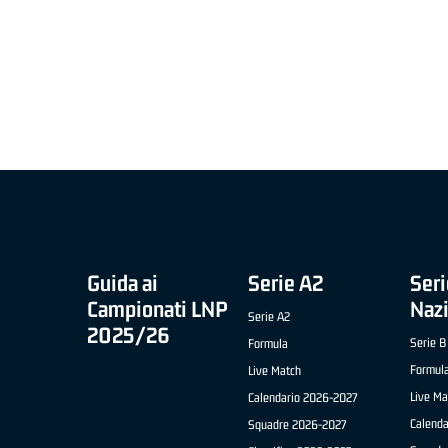
MIGLIOR UNDER 21 ADIDAS A2 APRILE '26 -
MVP ITALIANO 
NICOLAS TANFOGLIO (SELLA CENTO)
LUCA CESANA 
 B NAZIONALE
O FABRIANO)
Guida ai
Serie A2
Seri
Campionati LNP
Naz
Serie A2
2025/26
Serie B
Formula
Formul
Live Match
Live Ma
Calendario 2026-2027
Calend
Squadre 2026-2027