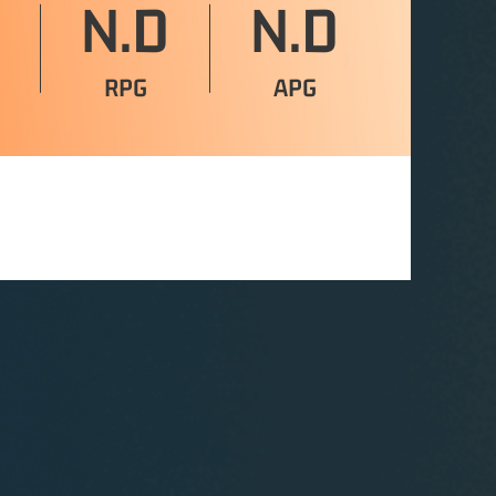
N.D
N.D
RPG
APG