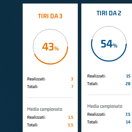
TIRI DA 2
TIRI DA 3
54
43
Realizzati:
15
Realizzati:
3
Totali:
28
Totali:
7
Media campionato
Media campionato
Realizzati:
7,5
Realizzati:
1,5
Totali:
14
Totali:
3,5