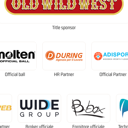
Title sponsor
Official ball
HR Partner
Official Partner
artner
Broker ufficiale
Fornitore ufficiale
Techn