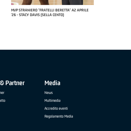
RILE
MVP "FRATELLI BERETTA" SAMUEL DILAS B
NAZIONALE APRILE '26 - MARCO RESTELLI (TAV
TREVIGLIO BRIANZA BASKET)
& Partner
Media
ner
News
atto
Multimedia
Accredito eventi
Regolamento Media