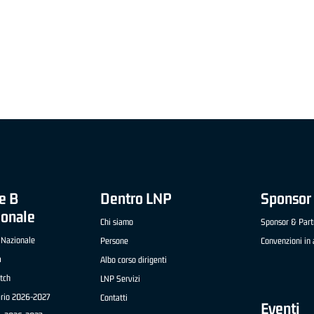
"FRATELLI BERETTA" A2 APRILE '26 -
MVP STRANIERO "FRATELLI BERETTA" A2 AP
(UEB GESTECO CIVIDALE)
'26 - STACY DAVIS (SELLA CENTO)
e B
Dentro LNP
Sponsor 
ionale
Chi siamo
Sponsor & Part
 Nazionale
Persone
Convenzioni in 
a
Albo corso dirigenti
tch
LNP Servizi
ario 2026-2027
Contatti
Eventi