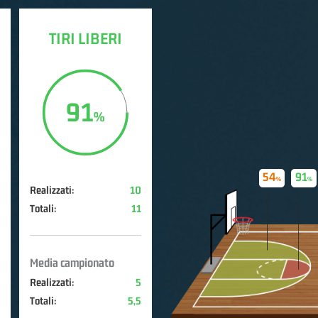
TIRI LIBERI
91
54
91
Realizzati:
10
Totali:
11
Media campionato
Realizzati:
5
Totali:
5,5