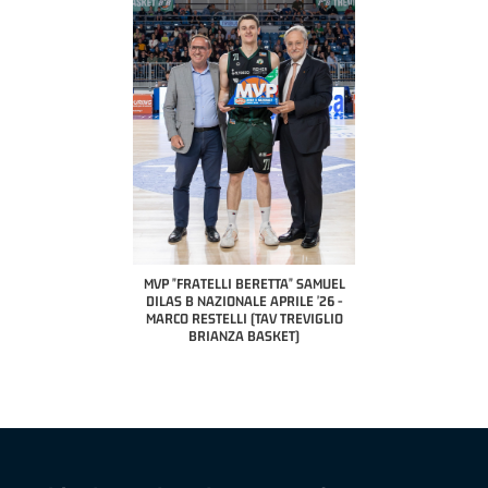
COACH OF THE MONTH
A2 APRILE '26 
PILLASTRINI (UE
CIVIDAL
O "FRATELLI BERETTA"
MVP "FRATELLI BERETTA" SAMUEL
 - STACY DAVIS (SELLA
DILAS B NAZIONALE APRILE '26 -
CENTO)
MARCO RESTELLI (TAV TREVIGLIO
BRIANZA BASKET)