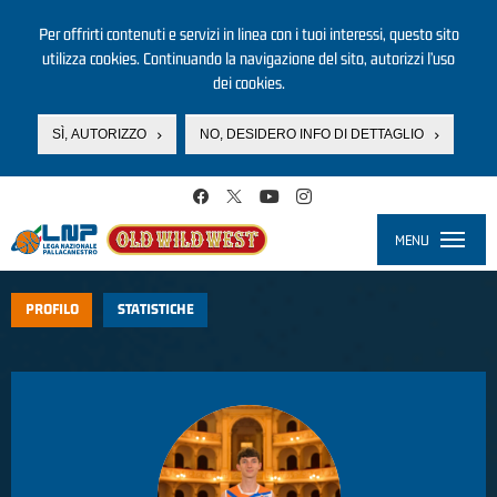
Per offrirti contenuti e servizi in linea con i tuoi interessi, questo sito
utilizza cookies. Continuando la navigazione del sito, autorizzi l’uso
dei cookies.
SÌ, AUTORIZZO
NO, DESIDERO INFO DI DETTAGLIO
Salta al contenuto principale
MENU
Toggle
navigati
PROFILO
STATISTICHE