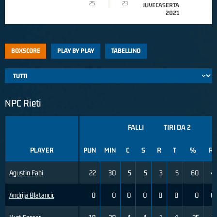
25
23
JUVECASERTA
2021
BOXSCORE
PLAY BY PLAY
TABELLINO
NPC Rieti
FALLI
TIRI DA 2
T
PLAYER
PUN
MIN
C
S
R
T
%
R
Agustin Fabi
22
30
5
5
3
5
60
4
Andrija Blatancic
0
0
0
0
0
0
0
0