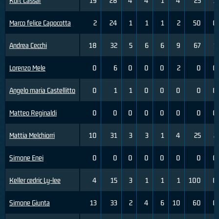
Kurt Cassar
19
28
4
4
1
4
25
3
Marco felice Capocotta
2
24
1
1
1
2
50
0
Andrea Cecchi
18
32
5
6
6
9
67
1
Lorenzo Mele
0
6
0
0
0
2
0
0
Angelo maria Castellitto
0
1
1
0
0
0
0
0
Matteo Reginaldi
0
0
0
0
0
0
0
0
Mattia Melchiorri
10
31
3
3
1
4
25
2
Simone Enei
0
0
0
0
0
0
0
0
Keller cedric Ly-lee
4
15
3
1
1
1
100
0
Simone Giunta
13
33
2
4
6
10
60
0