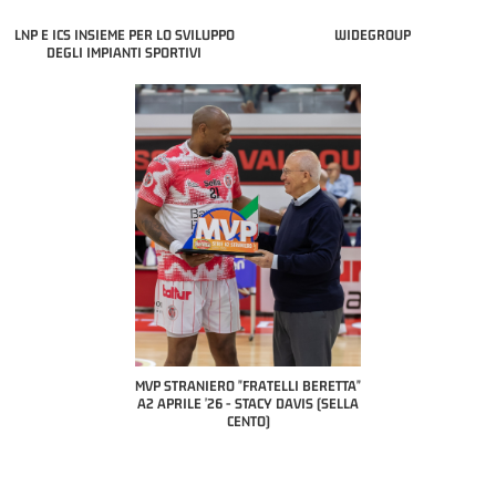
LNP E ICS INSIEME PER LO SVILUPPO
WIDEGROUP
DEGLI IMPIANTI SPORTIVI
COACH OF THE MONTH
A2 APRILE '26 
PILLASTRINI (UE
CIVIDAL
O "FRATELLI BERETTA"
MVP "FRATELLI BERETTA" SAMUEL
 - STACY DAVIS (SELLA
DILAS B NAZIONALE APRILE '26 -
CENTO)
MARCO RESTELLI (TAV TREVIGLIO
BRIANZA BASKET)