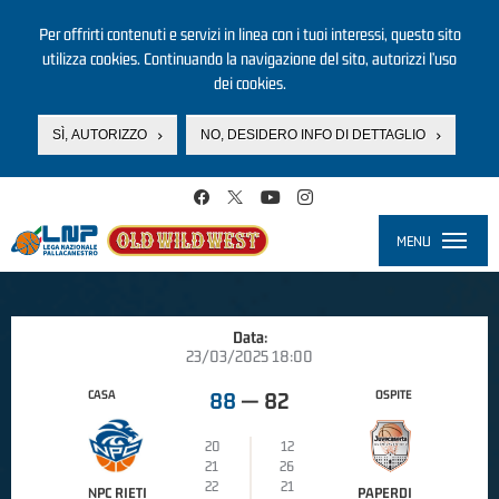
Per offrirti contenuti e servizi in linea con i tuoi interessi, questo sito
utilizza cookies. Continuando la navigazione del sito, autorizzi l’uso
dei cookies.
SÌ, AUTORIZZO
NO, DESIDERO INFO DI DETTAGLIO
Salta al contenuto principale
MENU
Toggle
navigati
Data:
23/03/2025 18:00
CASA
OSPITE
88
—
82
20
12
21
26
22
21
NPC RIETI
PAPERDI