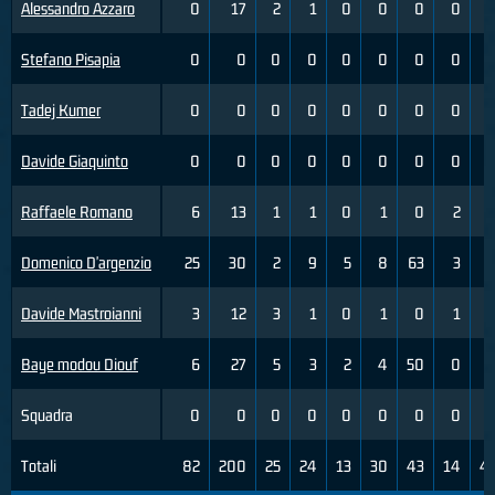
Alessandro Azzaro
0
17
2
1
0
0
0
0
Stefano Pisapia
0
0
0
0
0
0
0
0
Tadej Kumer
0
0
0
0
0
0
0
0
Davide Giaquinto
0
0
0
0
0
0
0
0
Raffaele Romano
6
13
1
1
0
1
0
2
Domenico D'argenzio
25
30
2
9
5
8
63
3
Davide Mastroianni
3
12
3
1
0
1
0
1
Baye modou Diouf
6
27
5
3
2
4
50
0
Squadra
0
0
0
0
0
0
0
0
Totali
82
200
25
24
13
30
43
14
4