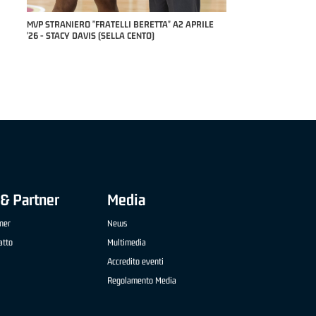
RILE
MVP "FRATELLI BERETTA" SAMUEL DILAS B
NAZIONALE APRILE '26 - MARCO RESTELLI (TAV
TREVIGLIO BRIANZA BASKET)
& Partner
Media
ner
News
atto
Multimedia
Accredito eventi
Regolamento Media