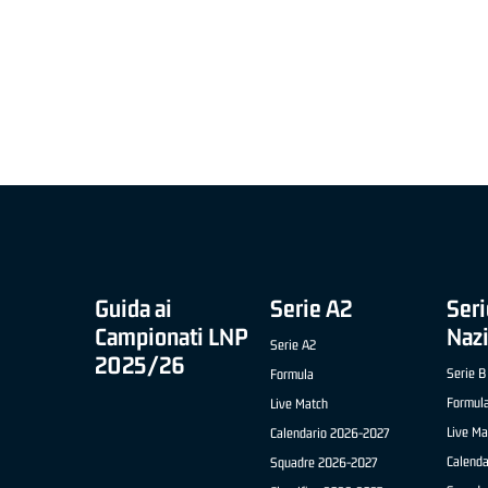
MIGLIOR UNDER 21 ADIDAS A2 APRILE '26 -
MVP ITALIANO 
NICOLAS TANFOGLIO (SELLA CENTO)
LUCA CESANA 
 B NAZIONALE
O FABRIANO)
Guida ai
Serie A2
Seri
Campionati LNP
Naz
Serie A2
2025/26
Serie B
Formula
Formul
Live Match
Live Ma
Calendario 2026-2027
Calend
Squadre 2026-2027