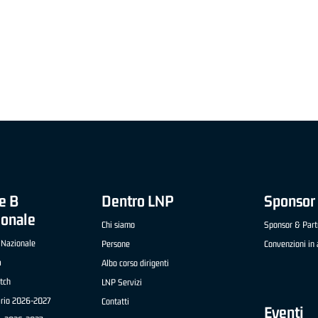
"FRATELLI BERETTA" A2 APRILE '26 -
MVP STRANIERO "FRATELLI BERETTA" A2 AP
(UEB GESTECO CIVIDALE)
'26 - STACY DAVIS (SELLA CENTO)
e B
Dentro LNP
Sponsor 
ionale
Chi siamo
Sponsor & Part
 Nazionale
Persone
Convenzioni in 
a
Albo corso dirigenti
tch
LNP Servizi
ario 2026-2027
Contatti
Eventi