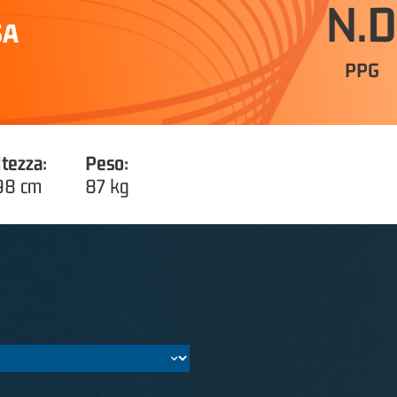
N.D
SA
PPG
ltezza:
Peso:
98 cm
87 kg