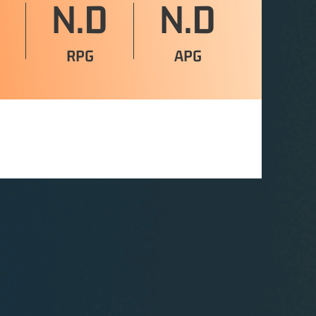
N.D
N.D
RPG
APG