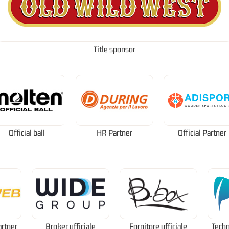
Title sponsor
Official ball
HR Partner
Official Partner
artner
Broker ufficiale
Fornitore ufficiale
Techn