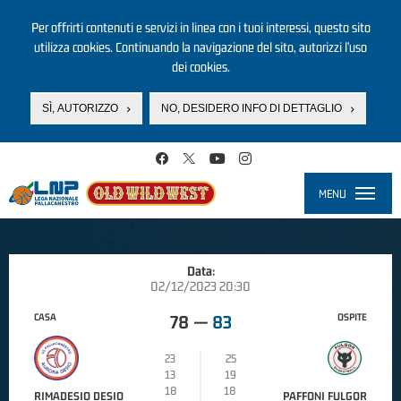
Per offrirti contenuti e servizi in linea con i tuoi interessi, questo sito
utilizza cookies. Continuando la navigazione del sito, autorizzi l’uso
dei cookies.
SÌ, AUTORIZZO
NO, DESIDERO INFO DI DETTAGLIO
Salta al contenuto principale
MENU
Toggle
navigati
Data:
02/12/2023 20:30
CASA
OSPITE
78
—
83
23
25
13
19
18
18
RIMADESIO DESIO
PAFFONI FULGOR