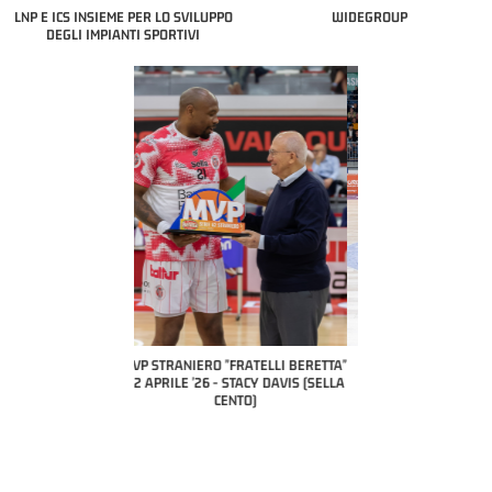
LNP E ICS INSIEME PER LO SVILUPPO
WIDEGROUP
DEGLI IMPIANTI SPORTIVI
COACH OF THE MONTH
A2 APRILE '26 
PILLASTRINI (UE
CIVIDAL
O "FRATELLI BERETTA"
MVP "FRATELLI BERETTA" SAMUEL
 - STACY DAVIS (SELLA
DILAS B NAZIONALE APRILE '26 -
CENTO)
MARCO RESTELLI (TAV TREVIGLIO
BRIANZA BASKET)