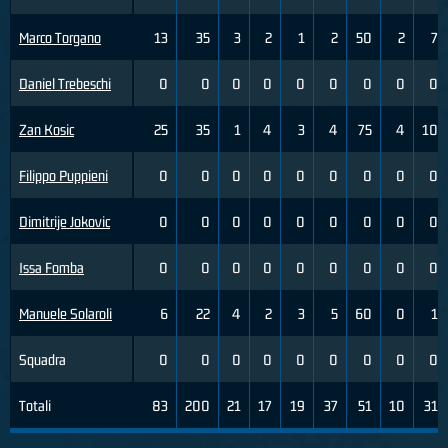
Marco Torgano
13
35
3
2
1
2
50
2
7
Daniel Trebeschi
0
0
0
0
0
0
0
0
0
Zan Kosic
25
35
1
4
3
4
75
4
10
Filippo Puppieni
0
0
0
0
0
0
0
0
0
Dimitrije Jokovic
0
0
0
0
0
0
0
0
0
Issa Fomba
0
0
0
0
0
0
0
0
0
Manuele Solaroli
6
22
4
2
3
5
60
0
1
Squadra
0
0
0
0
0
0
0
0
0
Totali
83
200
21
17
19
37
51
10
31