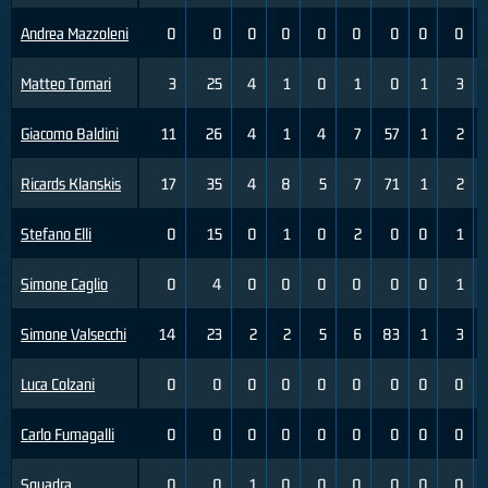
Andrea Mazzoleni
0
0
0
0
0
0
0
0
0
Matteo Tornari
3
25
4
1
0
1
0
1
3
Giacomo Baldini
11
26
4
1
4
7
57
1
2
Ricards Klanskis
17
35
4
8
5
7
71
1
2
Stefano Elli
0
15
0
1
0
2
0
0
1
Simone Caglio
0
4
0
0
0
0
0
0
1
Simone Valsecchi
14
23
2
2
5
6
83
1
3
Luca Colzani
0
0
0
0
0
0
0
0
0
Carlo Fumagalli
0
0
0
0
0
0
0
0
0
Squadra
0
0
1
0
0
0
0
0
0