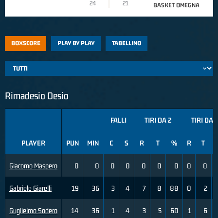
24
21
BASKET OMEGNA
BOXSCORE
PLAY BY PLAY
TABELLINO
Rimadesio Desio
FALLI
TIRI DA 2
TIRI DA 
PLAYER
PUN
MIN
C
S
R
T
%
R
T
Giacomo Maspero
0
0
0
0
0
0
0
0
0
Gabriele Giarelli
19
36
3
4
7
8
88
0
2
Guglielmo Sodero
14
36
1
4
3
5
60
1
6