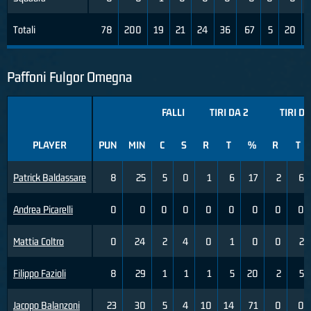
Totali
78
200
19
21
24
36
67
5
20
Paffoni Fulgor Omegna
FALLI
TIRI DA 2
TIRI DA
PLAYER
PUN
MIN
C
S
R
T
%
R
T
Patrick Baldassare
8
25
5
0
1
6
17
2
6
Andrea Picarelli
0
0
0
0
0
0
0
0
0
Mattia Coltro
0
24
2
4
0
1
0
0
2
Filippo Fazioli
8
29
1
1
1
5
20
2
5
Jacopo Balanzoni
23
30
5
4
10
14
71
0
0