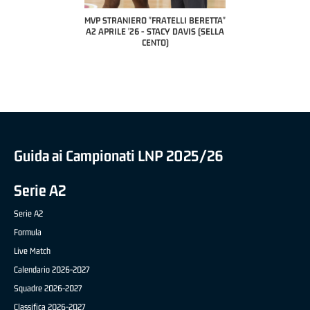
 "FRATELLI BERETTA"
MVP STRANIERO "FRATELLI BERETTA"
MVP "FRATELLI BER
6 - LUCA CESANA (UEB
A2 APRILE '26 - STACY DAVIS (SELLA
DILAS B NAZIONALE 
CO CIVIDALE)
CENTO)
MARCO RESTELLI (T
BRIANZA BA
Guida ai Campionati LNP 2025/26
Serie A2
Serie A2
Formula
Live Match
Calendario 2026-2027
Squadre 2026-2027
Classifica 2026-2027