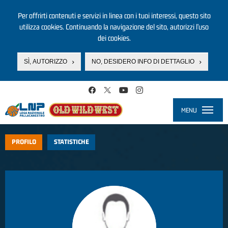
Per offrirti contenuti e servizi in linea con i tuoi interessi, questo sito
utilizza cookies. Continuando la navigazione del sito, autorizzi l’uso
dei cookies.
SÌ, AUTORIZZO
NO, DESIDERO INFO DI DETTAGLIO
Salta al contenuto principale
MENU
Toggle
navigati
PROFILO
STATISTICHE