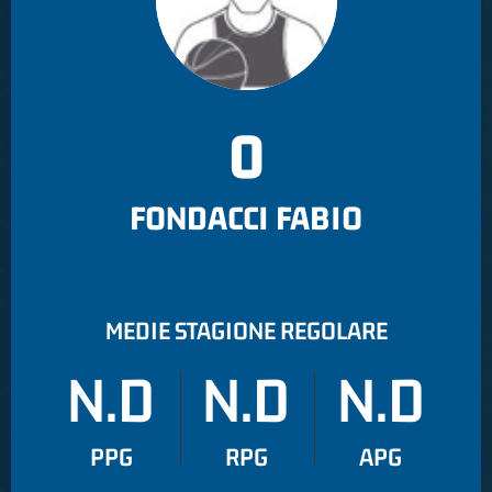
0
FONDACCI FABIO
MEDIE STAGIONE REGOLARE
N.D
N.D
N.D
PPG
RPG
APG