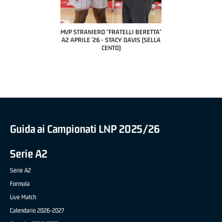
COACH OF THE MONTH
A2 APRILE '26 
PILLASTRINI (UE
CIVIDAL
O "FRATELLI BERETTA"
MVP "FRATELLI BERETTA" SAMUEL
 - STACY DAVIS (SELLA
DILAS B NAZIONALE APRILE '26 -
CENTO)
MARCO RESTELLI (TAV TREVIGLIO
BRIANZA BASKET)
Guida ai Campionati LNP 2025/26
Serie A2
Serie A2
Formula
Live Match
Calendario 2026-2027