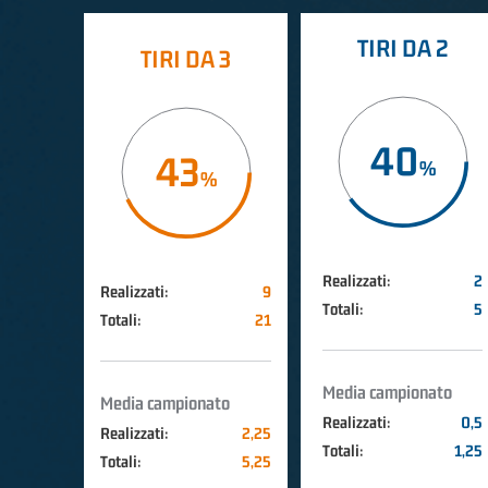
TIRI DA 2
TIRI DA 3
40
43
Realizzati:
2
Realizzati:
9
Totali:
5
Totali:
21
Media campionato
Media campionato
Realizzati:
0,5
Realizzati:
2,25
Totali:
1,25
Totali:
5,25