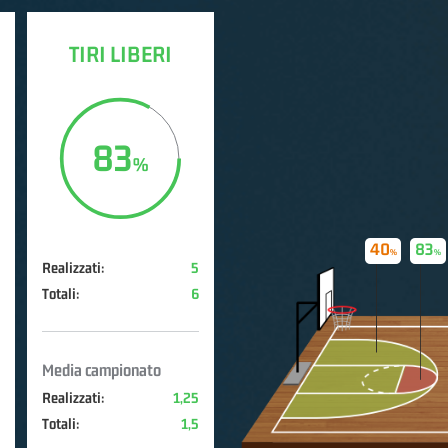
TIRI LIBERI
83
40
83
Realizzati:
5
Totali:
6
Media campionato
Realizzati:
1,25
Totali:
1,5