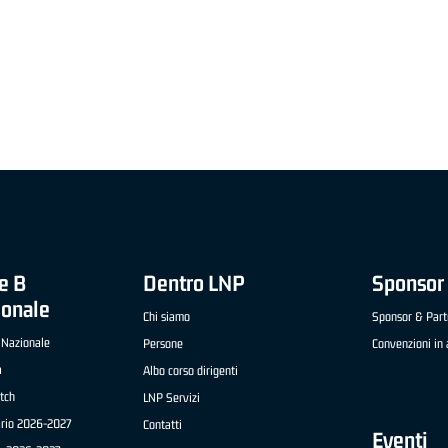
"FRATELLI BERETTA" A2 APRILE '26 -
MVP STRANIERO "FRATELLI BERETTA" A2 AP
(UEB GESTECO CIVIDALE)
'26 - STACY DAVIS (SELLA CENTO)
e B
Dentro LNP
Sponsor 
ionale
Chi siamo
Sponsor & Part
 Nazionale
Persone
Convenzioni in 
a
Albo corso dirigenti
tch
LNP Servizi
ario 2026-2027
Contatti
Eventi