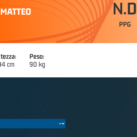
N.D
 MATTEO
PPG
ltezza:
Peso:
94 cm
90 kg