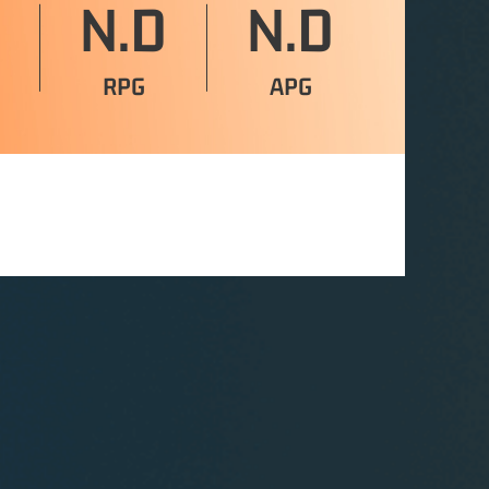
N.D
N.D
RPG
APG