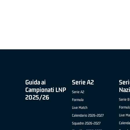
MIGLIOR UNDER 21 ADIDAS A2 APRILE '26 -
MVP ITALIANO 
NICOLAS TANFOGLIO (SELLA CENTO)
LUCA CESANA 
 B NAZIONALE
O FABRIANO)
Guida ai
Serie A2
Seri
Campionati LNP
Naz
Serie A2
2025/26
Serie B
Formula
Formul
Live Match
Live Ma
Calendario 2026-2027
Calend
Squadre 2026-2027