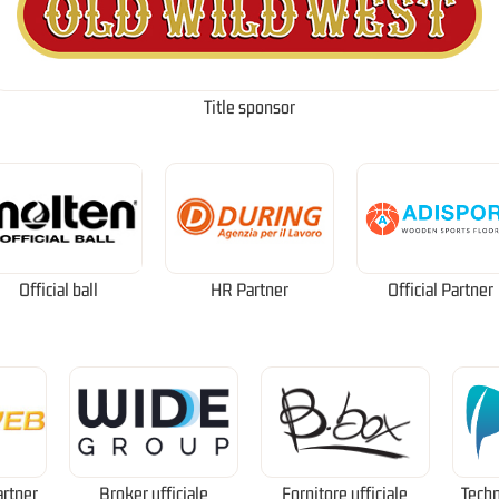
Title sponsor
Official ball
HR Partner
Official Partner
artner
Broker ufficiale
Fornitore ufficiale
Techn