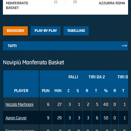
15
20
MONFERRATO
AZZURRA ROMA
BASKET
BOXSCORE
PLAY BY PLAY
TABELLINO
Novipiù Monferrato Basket
FALLI
TIRI DA 2
TIRI DA
PLAYER
PUN
MIN
C
S
R
T
%
R
T
Niccolo Martinoni
6
27
3
1
2
5
40
0
1
Aaron Carver
9
29
3
3
3
6
50
0
1