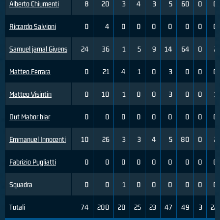
Alberto Chiumenti
8
20
3
4
3
5
60
0
0
Riccardo Salvioni
0
4
0
0
0
0
0
0
0
Samuel jamal Givens
24
36
1
5
9
14
64
0
2
Matteo Ferrara
0
21
4
1
0
3
0
0
0
Matteo Visintin
0
10
1
0
0
3
0
0
1
Dut Mabor biar
0
0
0
0
0
0
0
0
0
Emmanuel Innocenti
10
26
3
3
4
5
80
0
2
Fabrizio Pugliatti
0
0
0
0
0
0
0
0
0
Squadra
0
0
1
0
0
0
0
0
0
Totali
74
200
20
25
23
47
49
3
22