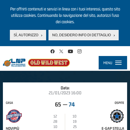
Per offrirti contenuti e servizi in linea con i tuoi interessi, questo sito
utilizza cookies. Continuando la navigazione del sito, autorizzi l’uso
dei cookies.
SÌ, AUTORIZZO
NO, DESIDERO INFO DI DETTAGLIO
Salta al contenuto principale
MENU
Toggle
navigati
Data:
21/01/2023 16:00
CASA
OSPITE
65
—
74
12
10
28
19
10
25
NOVIPIÙ
E-GAP STELLA