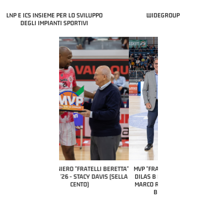
LNP E ICS INSIEME PER LO SVILUPPO
WIDEGROUP
DEGLI IMPIANTI SPORTIVI
COACH OF THE MONTH
A2 APRILE '26 
PILLASTRINI (UE
CIVIDAL
O "FRATELLI BERETTA"
MVP "FRATELLI BERETTA" SAMUEL
 - STACY DAVIS (SELLA
DILAS B NAZIONALE APRILE '26 -
CENTO)
MARCO RESTELLI (TAV TREVIGLIO
BRIANZA BASKET)