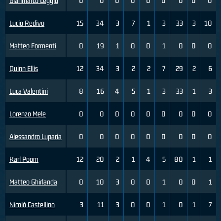
Gianmarco Leggio
0
0
0
0
0
0
0
0
0
Lucio Redivo
15
34
3
7
1
3
33
3
10
Matteo Formenti
0
19
1
0
0
1
0
0
0
Quinn Ellis
12
34
3
2
2
7
29
2
6
Luca Valentini
8
16
4
5
1
3
33
1
3
Lorenzo Mele
0
0
0
0
0
0
0
0
0
Alessandro Luparia
0
0
0
0
0
0
0
0
0
Karl Poom
12
20
2
1
4
5
80
1
1
Matteo Ghirlanda
0
10
3
0
0
1
0
0
1
Nicolò Castellino
3
11
3
0
0
1
0
1
7