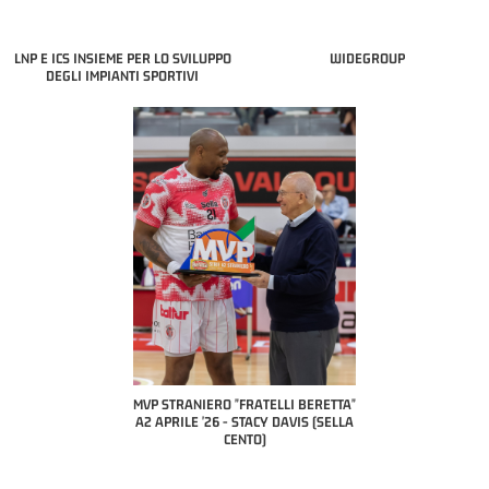
LNP E ICS INSIEME PER LO SVILUPPO
WIDEGROUP
DEGLI IMPIANTI SPORTIVI
COACH OF THE MONTH
A2 APRILE '26 
PILLASTRINI (UE
CIVIDAL
O "FRATELLI BERETTA"
MVP "FRATELLI BERETTA" SAMUEL
 - STACY DAVIS (SELLA
DILAS B NAZIONALE APRILE '26 -
CENTO)
MARCO RESTELLI (TAV TREVIGLIO
BRIANZA BASKET)