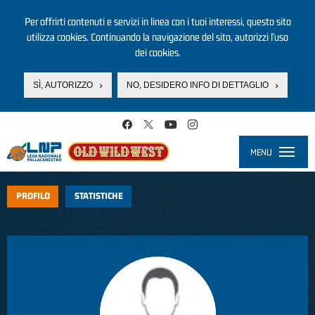
Per offrirti contenuti e servizi in linea con i tuoi interessi, questo sito
utilizza cookies. Continuando la navigazione del sito, autorizzi l’uso
dei cookies.
SÌ, AUTORIZZO
NO, DESIDERO INFO DI DETTAGLIO
Salta al contenuto principale
MENU
Toggle
navigati
PROFILO
STATISTICHE