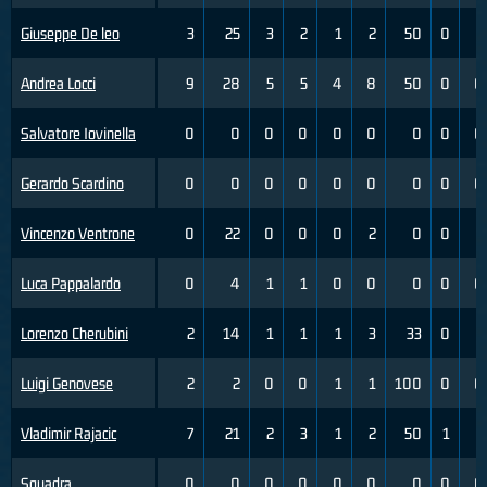
Giuseppe De leo
3
25
3
2
1
2
50
0
2
Andrea Locci
9
28
5
5
4
8
50
0
0
Salvatore Iovinella
0
0
0
0
0
0
0
0
0
Gerardo Scardino
0
0
0
0
0
0
0
0
0
Vincenzo Ventrone
0
22
0
0
0
2
0
0
2
Luca Pappalardo
0
4
1
1
0
0
0
0
0
Lorenzo Cherubini
2
14
1
1
1
3
33
0
2
Luigi Genovese
2
2
0
0
1
1
100
0
0
Vladimir Rajacic
7
21
2
3
1
2
50
1
3
Squadra
0
0
0
0
0
0
0
0
0