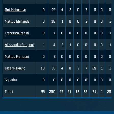
Dut Mabor biar
0
22
4
2
0
3
0
0
0
Matteo Ghirlanda
0
18
1
0
0
2
0
0
2
Francesco Rapini
0
1
0
0
0
0
0
0
1
Alessandro Scarponi
1
4
2
1
0
0
0
0
1
Matteo Francioni
0
2
0
0
0
0
0
0
0
Lazar Kekovic
10
33
4
8
2
7
29
1
3
Squadra
0
0
0
0
0
0
0
0
0
Totali
53
200
22
21
16
52
31
4
20