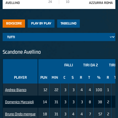
24
10
AVELLINO
AZZURRA ROMA
BOXSCORE
PLAY BY PLAY
TABELLINO
Scandone Avellino
FALLI
TIRI DA 2
TIRI 
PLAYER
PUN
MIN
C
S
R
T
%
R
T
Andrea Bianco
12
22
3
3
4
4
100
1
5
Domenico Marzaioli
14
31
3
3
3
8
38
2
5
Bruno Ondo mengue
18
31
3
4
4
7
57
2
3