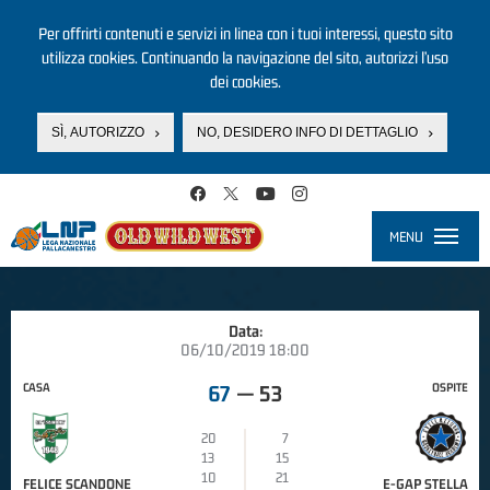
Per offrirti contenuti e servizi in linea con i tuoi interessi, questo sito
utilizza cookies. Continuando la navigazione del sito, autorizzi l’uso
dei cookies.
SÌ, AUTORIZZO
NO, DESIDERO INFO DI DETTAGLIO
Salta al contenuto principale
MENU
Toggle
navigati
Data:
06/10/2019 18:00
CASA
OSPITE
67
—
53
20
7
13
15
10
21
FELICE SCANDONE
E-GAP STELLA