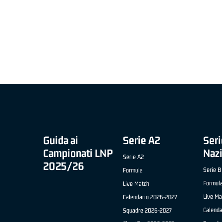
MIGLIOR UNDER 21 ADIDAS A2 APRILE '26 -
MVP ITALIANO 
NICOLAS TANFOGLIO (SELLA CENTO)
LUCA CESANA 
 B NAZIONALE
O FABRIANO)
Guida ai
Serie A2
Seri
Campionati LNP
Naz
Serie A2
2025/26
Serie B
Formula
Formul
Live Match
Live Ma
Calendario 2026-2027
Calend
Squadre 2026-2027