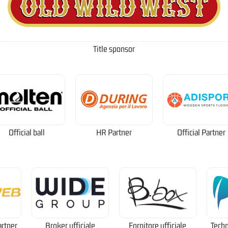
Title sponsor
Official ball
HR Partner
Official Partner
artner
Broker ufficiale
Fornitore ufficiale
Techn