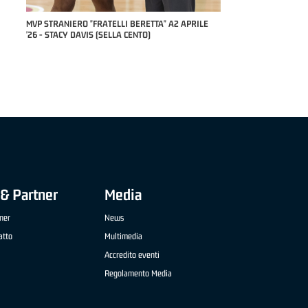
RILE
MVP "FRATELLI BERETTA" SAMUEL DILAS B
NAZIONALE APRILE '26 - MARCO RESTELLI (TAV
TREVIGLIO BRIANZA BASKET)
& Partner
Media
ner
News
atto
Multimedia
Accredito eventi
Regolamento Media