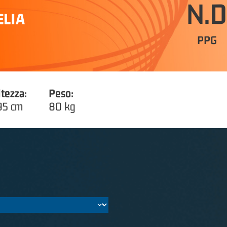
N.D
ELIA
PPG
ltezza:
Peso:
95 cm
80 kg