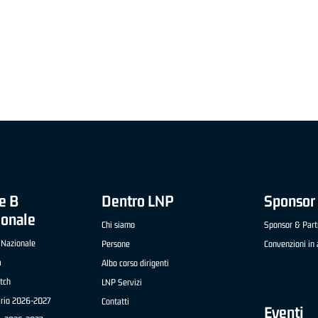
"FRATELLI BERETTA" A2 APRILE '26 -
MVP STRANIERO "FRATELLI BERETTA" A2 AP
(UEB GESTECO CIVIDALE)
'26 - STACY DAVIS (SELLA CENTO)
e B
Dentro LNP
Sponsor 
ionale
Chi siamo
Sponsor & Part
 Nazionale
Persone
Convenzioni in 
a
Albo corso dirigenti
tch
LNP Servizi
ario 2026-2027
Contatti
Eventi