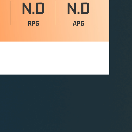
N.D
N.D
RPG
APG