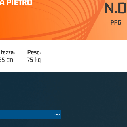
A PIETRO
N.D
PPG
ltezza:
Peso:
85 cm
75 kg