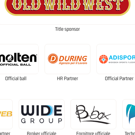
Title sponsor
Official ball
HR Partner
Official Partner
artner
Broker ufficiale
Fornitore ufficiale
Techn