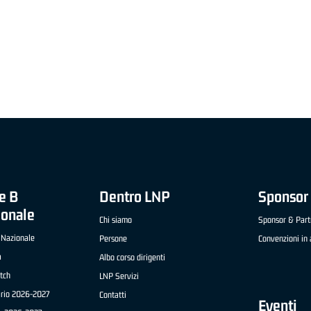
"FRATELLI BERETTA" A2 APRILE '26 -
MVP STRANIERO "FRATELLI BERETTA" A2 AP
(UEB GESTECO CIVIDALE)
'26 - STACY DAVIS (SELLA CENTO)
e B
Dentro LNP
Sponsor 
ionale
Chi siamo
Sponsor & Part
 Nazionale
Persone
Convenzioni in 
a
Albo corso dirigenti
tch
LNP Servizi
ario 2026-2027
Contatti
Eventi