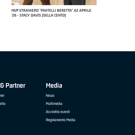
RILE
MVP "FRATELLI BERETTA" SAMUEL DILAS B
NAZIONALE APRILE '26 - MARCO RESTELLI (TAV
TREVIGLIO BRIANZA BASKET)
& Partner
Media
ner
News
atto
Multimedia
Accredito eventi
Regolamento Media