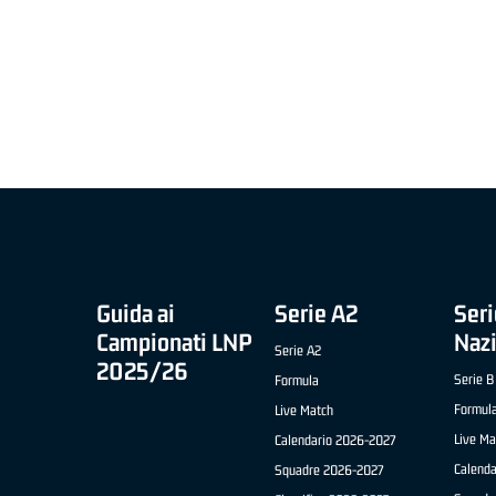
MIGLIOR UNDER 21 ADIDAS A2 APRILE '26 -
MVP ITALIANO 
NICOLAS TANFOGLIO (SELLA CENTO)
LUCA CESANA 
 B NAZIONALE
O FABRIANO)
Guida ai
Serie A2
Seri
Campionati LNP
Naz
Serie A2
2025/26
Serie B
Formula
Formul
Live Match
Live Ma
Calendario 2026-2027
Calend
Squadre 2026-2027