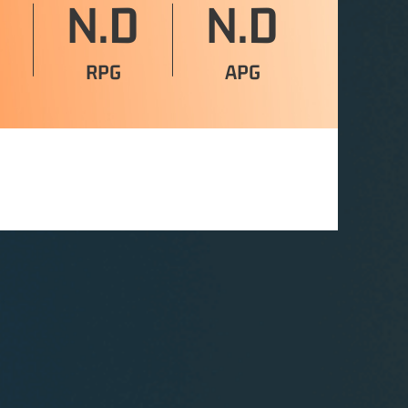
N.D
N.D
RPG
APG