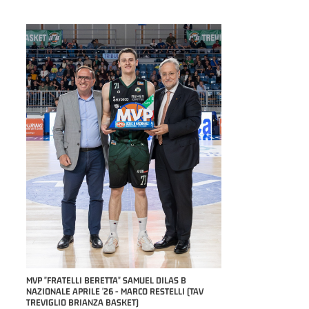
COACH OF THE MONTH "
STEFANO PILLASTRINI 
RILE
MVP "FRATELLI BERETTA" SAMUEL DILAS B
NAZIONALE APRILE '26 - MARCO RESTELLI (TAV
TREVIGLIO BRIANZA BASKET)