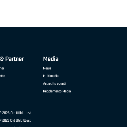
& Partner
Media
ner
News
atto
Multimedia
Accredito eventi
Regolamento Media
NP 2026 Old Wild West
P 2025 Old Wild West