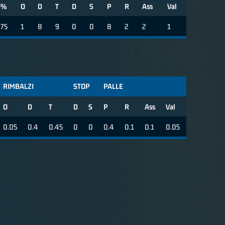
%
O
D
T
D
S
P
R
Ass
Val
75
1
8
9
0
0
8
2
2
1
RIMBALZI
STOP
PALLE
O
D
T
D
S
P
R
Ass
Val
0.05
0.4
0.45
0
0
0.4
0.1
0.1
0.05