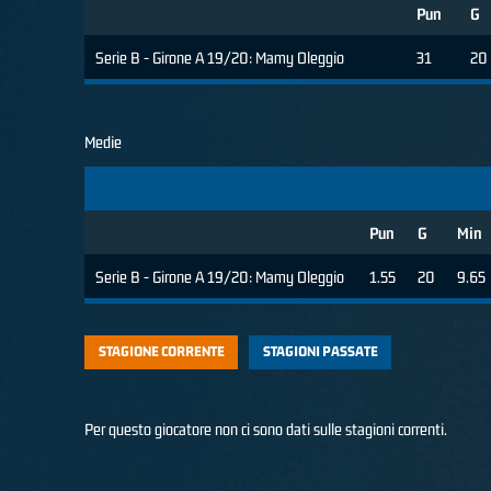
Pun
G
Serie B - Girone A 19/20: Mamy Oleggio
31
20
Medie
Pun
G
Min
Serie B - Girone A 19/20: Mamy Oleggio
1.55
20
9.65
STAGIONE CORRENTE
STAGIONI PASSATE
Per questo giocatore non ci sono dati sulle stagioni correnti.