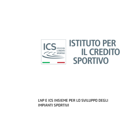
LNP E ICS INSIEME PER LO SVILUPPO DEGLI
IMPIANTI SPORTIVI
MIGLIOR UNDER 21 ADIDAS A2 APRILE '26 -
MVP ITALIANO 
NICOLAS TANFOGLIO (SELLA CENTO)
LUCA CESANA 