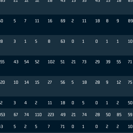
185
21
12
12
28
43
15
35
43
15
18
83
60
5
7
11
16
69
2
11
18
8
9
89
28
3
1
5
8
63
0
1
0
1
1
10
555
43
54
52
102
51
21
73
29
39
55
71
120
10
14
15
27
56
5
18
28
9
12
75
52
3
4
2
11
18
0
5
0
1
2
50
853
67
74
110
223
49
21
74
28
50
85
59
43
5
2
5
7
71
0
1
0
2
2
10