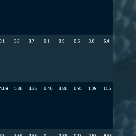
2.1
3.2
0.7
0.1
0.9
0.6
0.6
6.4
4.09
5.86
0.36
0.46
0.86
0.91
1.09
11.5
2.5
3.63
0.63
0
0.88
0.13
0.63
8.63