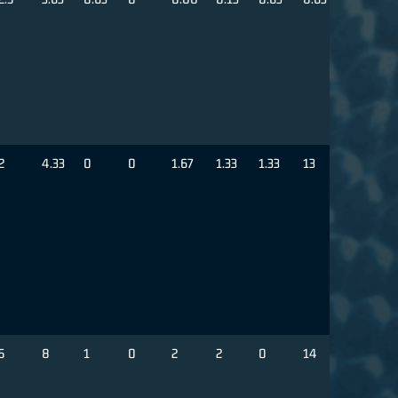
2
4.33
0
0
1.67
1.33
1.33
13
5
8
1
0
2
2
0
14