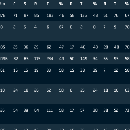
Min
C
S
R
T
%
R
T
%
R
T
%
878
71
87
85
183
46
58
136
43
51
76
67
28
2
5
4
6
67
0
2
0
7
9
78
285
25
36
29
62
47
17
40
43
28
40
70
1096
82
85
115
234
49
50
149
34
55
95
58
161
16
15
19
33
58
15
38
39
7
12
58
210
24
18
26
52
50
6
25
24
10
16
63
526
54
39
64
111
58
17
57
30
38
52
73