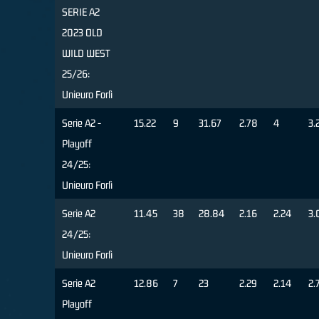
SERIE A2
2023 OLD
WILD WEST
25/26:
Unieuro Forlì
Serie A2 -
15.22
9
31.67
2.78
4
3.
Playoff
24/25:
Unieuro Forlì
Serie A2
11.45
38
28.84
2.16
2.24
3.
24/25:
Unieuro Forlì
Serie A2
12.86
7
23
2.29
2.14
2.
Playoff