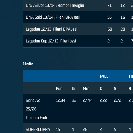
DNA Silver 13/14: Remer Treviglio
71
12
DNA Gold 13/14: Fileni BPA Jesi
55
16
Legadue 12/13: Fileni BPA Jesi
69
28
Legadue Cup 12/13: Fileni Jesi
2
2
Medie
FALLI
TI
Pun
G
Min
C
S
R
Serie A2
12.34
32
27.44
2.22
2.72
2.
25/26:
Unieuro Forlì
SUPERCOPPA
15
1
28
2
5
4