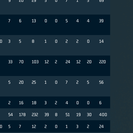
9
20
29
5
0
7
1
5
69
7
6
13
0
0
5
4
4
39
0
3
5
8
1
0
2
2
0
14
33
70
103
12
2
24
12
20
220
5
20
25
1
0
7
2
5
56
2
16
18
3
2
4
0
0
6
54
178
232
39
8
51
19
30
400
0
5
7
12
2
0
1
3
2
24