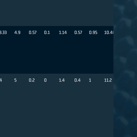
3.33
4.9
0.57
0.1
1.14
0.57
0.95
10.48
4
5
0.2
0
1.4
0.4
1
11.2