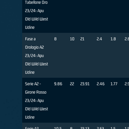
Tabellone Oro
23/24: Apu
Old Wild West
Udine
Fase a
8
10
21
2.4
1.8
2.
Orologio A2
23/24: Apu
Old Wild West
Udine
Serie A2 -
9.86
22
23.91
2.46
1.77
2.
Girone Rosso
23/24: Apu
Old Wild West
Udine
Serie A2
10.5
8
23.13
2.63
1.5
1.