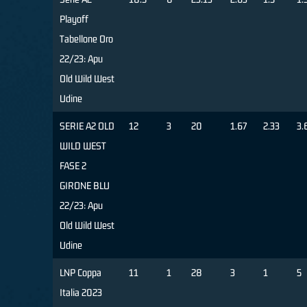
Playoff
Tabellone Oro
22/23: Apu
Old Wild West
Udine
SERIE A2 OLD
12
3
20
1.67
2.33
3.
WILD WEST
FASE 2
GIRONE BLU
22/23: Apu
Old Wild West
Udine
LNP Coppa
11
1
28
3
1
5
Italia 2023