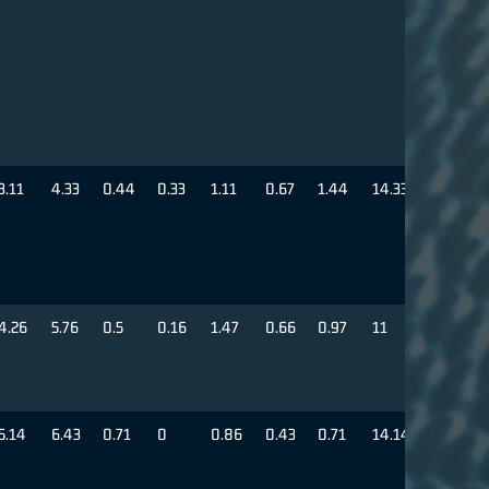
3.11
4.33
0.44
0.33
1.11
0.67
1.44
14.33
4.26
5.76
0.5
0.16
1.47
0.66
0.97
11
5.14
6.43
0.71
0
0.86
0.43
0.71
14.14