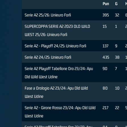
Pun
G
Serie A2 25/26: Unieuro Forlì
395
32
SUPERCOPPA SERIE A2 2023 OLD WILD
15
1
WEST 25/26: Unieuro Forlì
Serie A2 - Playoff 24/25: Unieuro Forlì
137
9
Serie A2 24/25: Unieuro Forlì
435
38
Serie A2 Playoff Tabellone Oro 23/24: Apu
90
7
Old Wild West Udine
Fase a Orologio A2 23/24: Apu Old Wild
80
10
West Udine
Serie A2 - Girone Rosso 23/24: Apu Old Wild
217
22
West Udine