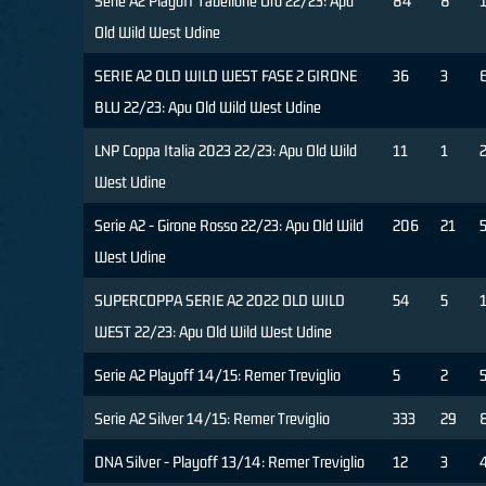
Serie A2 Playoff Tabellone Oro 22/23: Apu
84
8
Old Wild West Udine
SERIE A2 OLD WILD WEST FASE 2 GIRONE
36
3
BLU 22/23: Apu Old Wild West Udine
LNP Coppa Italia 2023 22/23: Apu Old Wild
11
1
West Udine
Serie A2 - Girone Rosso 22/23: Apu Old Wild
206
21
West Udine
SUPERCOPPA SERIE A2 2022 OLD WILD
54
5
WEST 22/23: Apu Old Wild West Udine
Serie A2 Playoff 14/15: Remer Treviglio
5
2
Serie A2 Silver 14/15: Remer Treviglio
333
29
DNA Silver - Playoff 13/14: Remer Treviglio
12
3