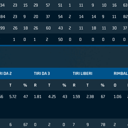
234
23
15
29
57
51
1
11
9
10
16
63
184
23
9
20
37
54
2
14
14
9
11
82
199
26
18
26
60
43
2
11
18
11
30
37
7
1
0
1
2
50
0
0
0
0
0
0
RI DA 2
TIRI DA 3
TIRI LIBERI
RIMBAL
T
%
R
T
%
R
T
%
O
66
5.72
47
1.81
4.25
43
1.59
2.38
67
1.06
6
67
0
2
0
7
9
78
2