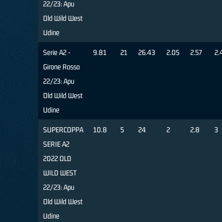
22/23: Apu
Old Wild West
Udine
Serie A2 -
9.81
21
26.43
2.05
2.57
2.
Girone Rosso
22/23: Apu
Old Wild West
Udine
SUPERCOPPA
10.8
5
24
2
2.8
3
SERIE A2
2022 OLD
WILD WEST
22/23: Apu
Old Wild West
Udine