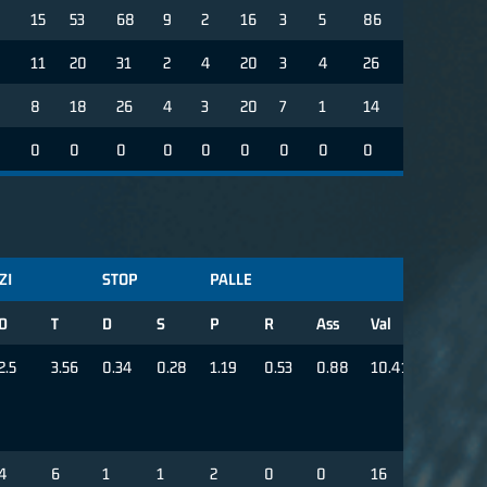
15
53
68
9
2
16
3
5
86
11
20
31
2
4
20
3
4
26
8
18
26
4
3
20
7
1
14
0
0
0
0
0
0
0
0
0
ZI
STOP
PALLE
D
T
D
S
P
R
Ass
Val
2.5
3.56
0.34
0.28
1.19
0.53
0.88
10.41
4
6
1
1
2
0
0
16